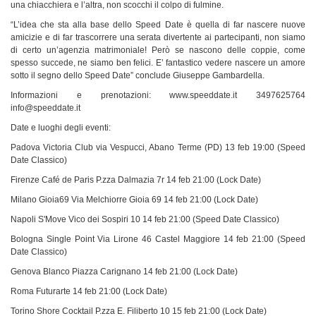
una chiacchiera e l’altra, non scocchi il colpo di fulmine.
“L’idea che sta alla base dello Speed Date è quella di far nascere nuove
amicizie e di far trascorrere una serata divertente ai partecipanti, non siamo
di certo un’agenzia matrimoniale! Però se nascono delle coppie, come
spesso succede, ne siamo ben felici. E’ fantastico vedere nascere un amore
sotto il segno dello Speed Date” conclude Giuseppe Gambardella.
Informazioni e prenotazioni: www.speeddate.it 3497625764
info@speeddate.it
Date e luoghi degli eventi:
Padova Victoria Club via Vespucci, Abano Terme (PD) 13 feb 19:00 (Speed
Date Classico)
Firenze Café de Paris P.zza Dalmazia 7r 14 feb 21:00 (Lock Date)
Milano Gioia69 Via Melchiorre Gioia 69 14 feb 21:00 (Lock Date)
Napoli S'Move Vico dei Sospiri 10 14 feb 21:00 (Speed Date Classico)
Bologna Single Point Via Lirone 46 Castel Maggiore 14 feb 21:00 (Speed
Date Classico)
Genova Blanco Piazza Carignano 14 feb 21:00 (Lock Date)
Roma Futurarte 14 feb 21:00 (Lock Date)
Torino Shore Cocktail P.zza E. Filiberto 10 15 feb 21:00 (Lock Date)