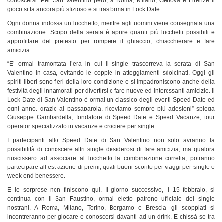
conoscersi. Per San Valentino però, a Roma, Milano, Genova e Firenze il
gioco si fa ancora più sfizioso e si trasforma in Lock Date.
Ogni donna indossa un lucchetto, mentre agli uomini viene consegnata una
combinazione. Scopo della serata è aprire quanti più lucchetti possibili e
approfittare del pretesto per rompere il ghiaccio, chiacchierare e fare
amicizia.
“E’ ormai tramontata l’era in cui il single trascorreva la serata di San
Valentino in casa, evitando le coppie in atteggiamenti sdolcinati. Oggi gli
spiriti liberi sono fieri della loro condizione e si impadroniscono anche della
festività degli innamorati per divertirsi e fare nuove ed interessanti amicizie. Il
Lock Date di San Valentino è ormai un classico degli eventi Speed Date ed
ogni anno, grazie al passaparola, riceviamo sempre più adesioni” spiega
Giuseppe Gambardella, fondatore di Speed Date e Speed Vacanze, tour
operator specializzato in vacanze e crociere per single.
I partecipanti allo Speed Date di San Valentino non solo avranno la
possibilità di conoscere altri single desiderosi di fare amicizia, ma qualora
riuscissero ad associare al lucchetto la combinazione corretta, potranno
partecipare all’estrazione di premi, quali buoni sconto per viaggi per single e
week end benessere.
E le sorprese non finiscono qui. Il giorno successivo, il 15 febbraio, si
continua con il San Faustino, ormai eletto patrono ufficiale dei single
nostrani. A Roma, Milano, Torino, Bergamo e Brescia, gli scoppiati si
incontreranno per giocare e conoscersi davanti ad un drink. E chissà se tra