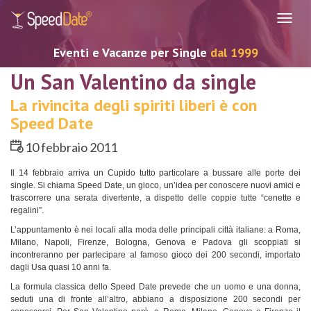
Navig
Eventi e Vacanze per Single
dal 1999
Un San Valentino da single
La rivincita degli spiriti liberi è con
Speed Date
10 febbraio 2011
Il 14 febbraio arriva un Cupido tutto particolare a bussare alle porte dei
single. Si chiama Speed Date, un gioco, un’idea per conoscere nuovi amici e
trascorrere una serata divertente, a dispetto delle coppie tutte “cenette e
regalini”.
L’appuntamento è nei locali alla moda delle principali città italiane: a Roma,
Milano, Napoli, Firenze, Bologna, Genova e Padova gli scoppiati si
incontreranno per partecipare al famoso gioco dei 200 secondi, importato
dagli Usa quasi 10 anni fa.
La formula classica dello Speed Date prevede che un uomo e una donna,
seduti una di fronte all’altro, abbiano a disposizione 200 secondi per