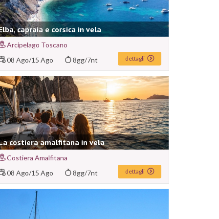
Elba, capraia e corsica in vela
Arcipelago Toscano
dettagli
08 Ago
/
15 Ago
8gg/7nt
La costiera amalfitana in vela
Costiera Amalfitana
dettagli
08 Ago
/
15 Ago
8gg/7nt