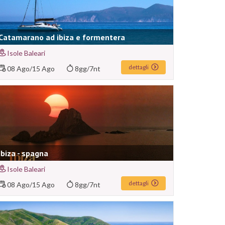
Catamarano ad ibiza e formentera
Isole Baleari
dettagli
08 Ago
/
15 Ago
8gg/7nt
Ibiza - spagna
Isole Baleari
dettagli
08 Ago
/
15 Ago
8gg/7nt