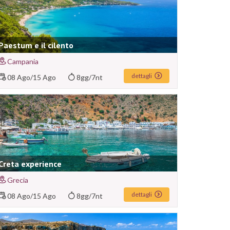
Paestum e il cilento
Campania
dettagli
08 Ago
/
15 Ago
8gg/7nt
Creta experience
Grecia
dettagli
08 Ago
/
15 Ago
8gg/7nt