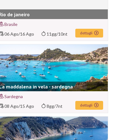
Rio de janeiro
Brasile
dettagli
06 Ago
/
16 Ago
11gg/10nt
La maddalena in vela - sardegna
Sardegna
dettagli
08 Ago
/
15 Ago
8gg/7nt