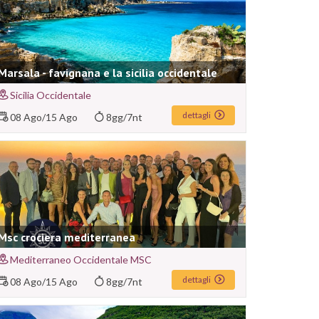
Marsala - favignana e la sicilia occidentale
Sicilia Occidentale
dettagli
08 Ago
/
15 Ago
8gg/7nt
Msc crociera mediterranea
Mediterraneo Occidentale MSC
dettagli
08 Ago
/
15 Ago
8gg/7nt