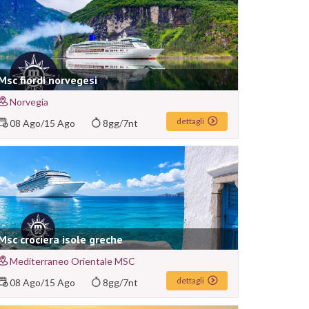
Msc fiordi norvegesi
Norvegia
dettagli
08 Ago
/
15 Ago
8gg/7nt
Msc crociera isole greche
Mediterraneo Orientale MSC
dettagli
08 Ago
/
15 Ago
8gg/7nt