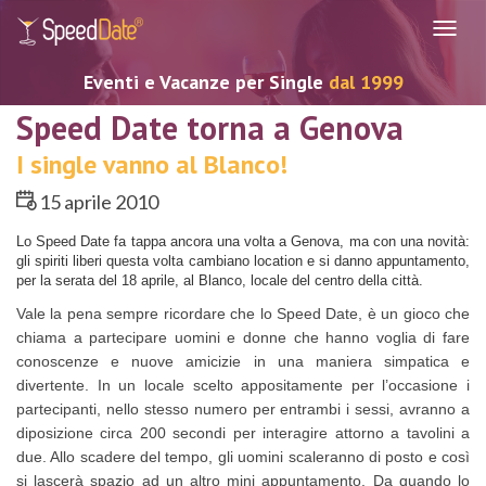
Navig
Eventi e Vacanze per Single
dal 1999
Speed Date torna a Genova
I single vanno al Blanco!
15 aprile 2010
Lo Speed Date fa tappa ancora una volta a Genova, ma con una novità:
gli spiriti liberi questa volta cambiano location e si danno appuntamento,
per la serata del 18 aprile, al Blanco, locale del centro della città.
Vale la pena sempre ricordare che lo Speed Date, è un gioco che
chiama a partecipare uomini e donne che hanno voglia di fare
conoscenze e nuove amicizie in una maniera simpatica e
divertente. In un locale scelto appositamente per l’occasione i
partecipanti, nello stesso numero per entrambi i sessi, avranno a
diposizione circa 200 secondi per interagire attorno a tavolini a
due. Allo scadere del tempo, gli uomini scaleranno di posto e così
si lascerà spazio ad un altro mini appuntamento. Da quando lo