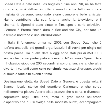
Speed Date è nato nella Los Angeles di fine anni ’90, ne ha fatta
di strada, si è diffuso in tutto il mondo e ha fatto incontrare
migliaia di persone, sono nate storie d’amore e belle amicizie.
Hanno contribuito alla sua fortuna anche la televisione e il
cinema, lo Speed è stato citato in film, spot e serie televisive:
L'Amore è Eterno finché dura e Sex and the City, per fare un
esempio nostrano e uno internazionale.
In Italia il fenomeno arriva nel 2001 con Speed Date, che è
tutt’ora una delle più grandi organizzazioni di
nel
eventi per single
nostro paese. Da quella data a oggi sono stati più di 350.000 i
single che hanno partecipato agli eventi. All’originario Speed Date
, il classico gioco dei 200 secondi, si sono affiancate anche altre
divertenti varianti come
, vacanze di gruppo, giochi
cene per single
di ruolo e tanti altri eventi a tema.
Destinazione eletta da Speed Date a Genova è questa volta il
Blanco, locale storico del quartiere Carignano e che sorge
nell’omonima piazza. Aperto sia a pranzo che a cena, è diventato,
soprattutto negli ultimi anni, meta di gran moda nell’orario
d’aperitivo che qui si svolge nella modalità buffet, accompagnato