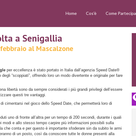
Home
Cos'è
Come Partecipa
lta a Senigallia
4 febbraio al Mascalzone
gle
per eccellenza è stato portato in Italia dall’agenzia Speed Date®
 degli “scoppiati”, offrendo loro un modo divertente e originale per fare
ena libertà sono da sempre considerati i più grandi privilegi dell’essere
tizzare questi tre vantaggi.
e di cimentarsi nel gioco dello Speed Date, che permetterà loro di
ti uno di fronte all’altra per un tempo di 200 secondi, durante i quali
ei modi e allo stesso tempo carpire più informazioni possibili sulla
la che conta e per questo è importante sfoderare sin da subito le armi
leranno di un posto, così da conoscere tutte le donne presenti alla