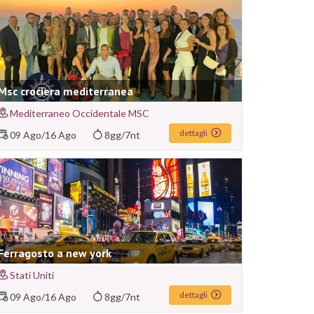
Msc crociera mediterranea
Mediterraneo Occidentale MSC
dettagli
09 Ago
/
16 Ago
8gg/7nt
Ferragosto a new york
Stati Uniti
dettagli
09 Ago
/
16 Ago
8gg/7nt