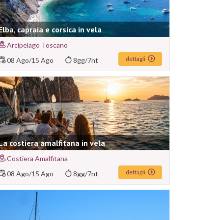
Elba, capraia e corsica in vela
Arcipelago Toscano
dettagli
08 Ago
/
15 Ago
8gg/7nt
La costiera amalfitana in vela
Costiera Amalfitana
dettagli
08 Ago
/
15 Ago
8gg/7nt