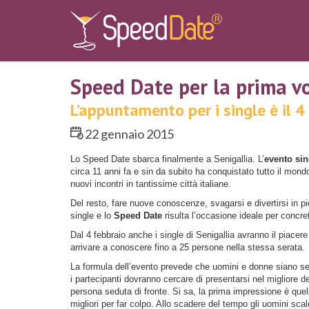
Speed Date per la prima vo
L’appuntamento per i single è il 
22 gennaio 2015
Lo Speed Date sbarca finalmente a Senigallia. L’
evento sin
circa 11 anni fa e sin da subito ha conquistato tutto il mondo
nuovi incontri in tantissime città italiane.
Del resto, fare nuove conoscenze, svagarsi e divertirsi in pi
single e lo
Speed Date
risulta l’occasione ideale per concre
Dal 4 febbraio anche i single di Senigallia avranno il piacer
arrivare a conoscere fino a 25 persone nella stessa serata.
La formula dell’evento prevede che uomini e donne siano sedu
i partecipanti dovranno cercare di presentarsi nel migliore d
persona seduta di fronte. Si sa, la prima impressione è quel
migliori per far colpo. Allo scadere del tempo gli uomini sca