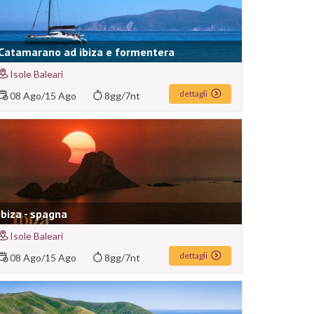
Catamarano ad ibiza e formentera
Isole Baleari
dettagli
08 Ago
/
15 Ago
8gg/7nt
Ibiza - spagna
Isole Baleari
dettagli
08 Ago
/
15 Ago
8gg/7nt