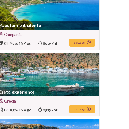
Paestum e il cilento
Campania
dettagli
08 Ago
/
15 Ago
8gg/7nt
Creta experience
Grecia
dettagli
08 Ago
/
15 Ago
8gg/7nt