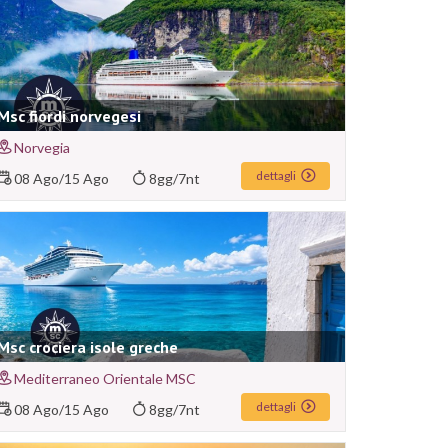
Msc fiordi norvegesi
Norvegia
dettagli
08 Ago
/
15 Ago
8gg/7nt
Msc crociera isole greche
Mediterraneo Orientale MSC
dettagli
08 Ago
/
15 Ago
8gg/7nt