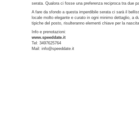
serata. Qualora ci fosse una preferenza reciproca tra due pa
A fare da sfondo a questa imperdibile serata ci sarà il belli
locale molto elegante e curato in ogni minimo dettaglio, a d
tipiche del posto, risulteranno elementi chiave per la nasci
Info e prenotazioni:
www.speeddate.it
Tel: 3497625764
Mail:
info@speeddate.it