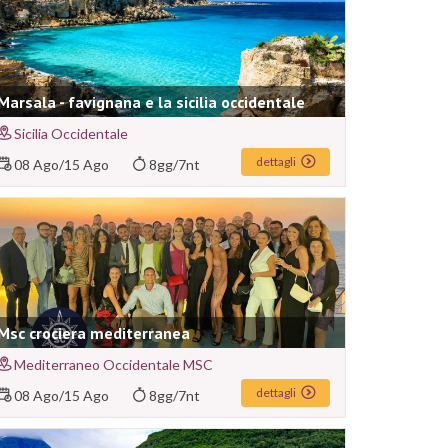
Marsala - favignana e la sicilia occidentale
Sicilia Occidentale
dettagli
08 Ago
/
15 Ago
8gg/7nt
Msc crociera mediterranea
Mediterraneo Occidentale MSC
dettagli
08 Ago
/
15 Ago
8gg/7nt