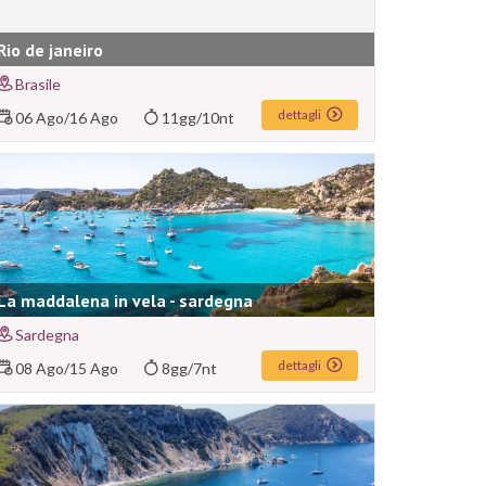
Rio de janeiro
Brasile
dettagli
06 Ago
/
16 Ago
11gg/10nt
La maddalena in vela - sardegna
Sardegna
dettagli
08 Ago
/
15 Ago
8gg/7nt