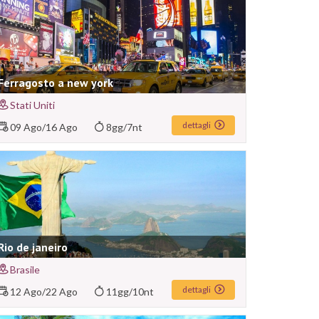
Ferragosto a new york
Stati Uniti
dettagli
09 Ago
/
16 Ago
8gg/7nt
Rio de janeiro
Brasile
dettagli
12 Ago
/
22 Ago
11gg/10nt