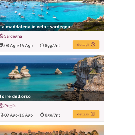
La maddalena in vela - sardegna
Sardegna
dettagli
08 Ago
/
15 Ago
8gg/7nt
Torre dell'orso
Puglia
dettagli
09 Ago
/
16 Ago
8gg/7nt