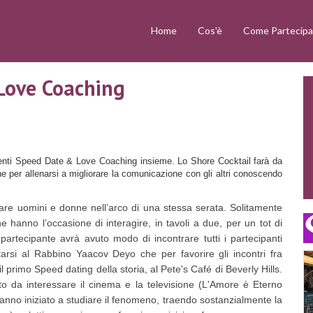
Home
Cos'è
Come Partecipa
Love Coaching
menti Speed Date & Love Coaching insieme. Lo Shore Cocktail farà da
che per allenarsi a migliorare la comunicazione con gli altri conoscendo
are uomini e donne nell’arco di una stessa serata. Solitamente
e hanno l’occasione di interagire, in tavoli a due, per un tot di
 partecipante avrà avuto modo di incontrare tutti i partecipanti
tarsi al Rabbino Yaacov Deyo che per favorire gli incontri fra
l primo Speed dating della storia, al Pete's Café di Beverly Hills.
 da interessare il cinema e la televisione (L'Amore è Eterno
hanno iniziato a studiare il fenomeno, traendo sostanzialmente la