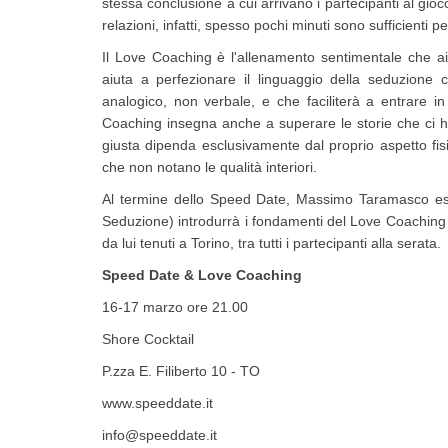
stessa conclusione a cui arrivano i partecipanti al gio
relazioni, infatti, spesso pochi minuti sono sufficienti p
Il Love Coaching è l'allenamento sentimentale che aiu
aiuta a perfezionare il linguaggio della seduzione c
analogico, non verbale, e che faciliterà a entrare i
Coaching insegna anche a superare le storie che ci h
giusta dipenda esclusivamente dal proprio aspetto fis
che non notano le qualità interiori.
Al termine dello Speed Date, Massimo Taramasco esp
Seduzione) introdurrà i fondamenti del Love Coaching
da lui tenuti a Torino, tra tutti i partecipanti alla serata.
Speed Date & Love Coaching
16-17 marzo ore 21.00
Shore Cocktail
P.zza E. Filiberto 10 - TO
www.speeddate.it
info@speeddate.it