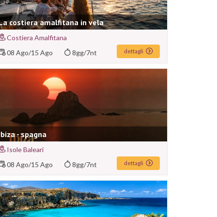
La costiera amalfitana in vela
Costiera Amalfitana
dettagli
08 Ago
/
15 Ago
8gg/7nt
Ibiza - spagna
Isole Baleari
dettagli
08 Ago
/
15 Ago
8gg/7nt