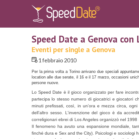
Speed Date a Genova con 
Eventi per single a Genova
1 febbraio 2010
Per la prima volta a Torino arrivano due speciali appunta
location alle due serate, il 16 e il 17 marzo, occasioni uni
persone nuove.
Lo Speed Date è il gioco organizzato per fare incontr
partecipa lo stesso numero di giocatrici e giocatori ch
minuti prefissati, così, in un’ora e mezza circa, ogni
dell’altro sesso. L'invenzione del gioco è da accredi
correligionari ebrei di Los Angeles organizzò nel 1998 i
Il fenomeno ha avuto una espansione mondiale, tanto
finché dura e Sex and the City). Psicologi e sociologi 