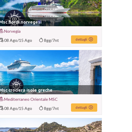
Msc fiordi norvegesi
Norvegia
dettagli
08 Ago
/
15 Ago
8gg/7nt
Msc crociera isole greche
Mediterraneo Orientale MSC
dettagli
08 Ago
/
15 Ago
8gg/7nt