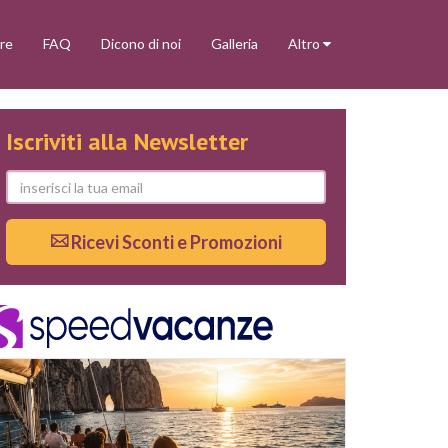
re
FAQ
Dicono di noi
Galleria
Altro
Iscriviti alla Newsletter
Ricevi Sconti e Promozioni