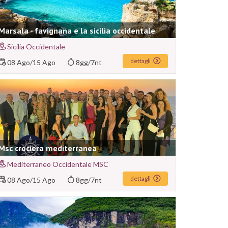
Marsala - favignana e la sicilia occidentale
Sicilia Occidentale
dettagli
08 Ago
/
15 Ago
8gg/7nt
Msc crociera mediterranea
Mediterraneo Occidentale MSC
dettagli
08 Ago
/
15 Ago
8gg/7nt