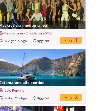
Msc crociera mediterranea
Mediterraneo Occidentale MSC
dettagli
09 Ago
/
16 Ago
8gg/7nt
Catamarano alle pontine
Isole Pontine
dettagli
09 Ago
/
16 Ago
8gg/7nt