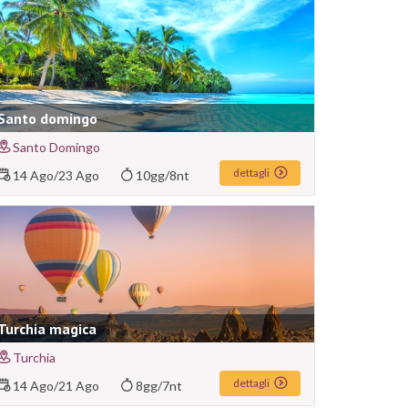
Santo domingo
Santo Domingo
dettagli
14 Ago
/
23 Ago
10gg/8nt
Turchia magica
Turchia
dettagli
14 Ago
/
21 Ago
8gg/7nt