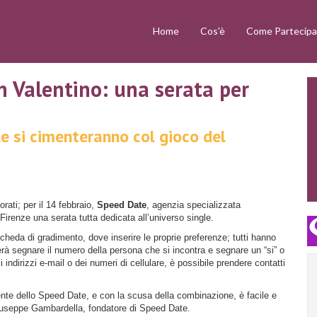
Home
Cos'è
Come Partecipa
n Valentino: una serata per
le si cimenteranno col gioco del
rati; per il 14 febbraio,
Speed Date
, agenzia specializzata
 Firenze una serata tutta dedicata all’universo single.
cheda di gradimento, dove inserire le proprie preferenze; tutti hanno
rà segnare il numero della persona che si incontra e segnare un “si” o
 indirizzi e-mail o dei numeri di cellulare, è possibile prendere contatti
tente dello Speed Date, e con la scusa della combinazione, è facile e
Giuseppe Gambardella, fondatore di Speed Date.