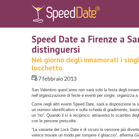
Speed Date a Firenze a Sa
distinguersi
Nel giorno degli innamorati i sing
lucchetto
7 febbraio 2013
San Valentino quest’anno non sarà solo la festa degli innamo
nell’organizzazione di feste e eventi per single, organizza a
Come negli altri eventi Speed Date, sarà a disposizione la s
un numero identificativo e sulla scheda di gradimento, baste
un “no”. Quando il sì è reciproco, attraverso lo scambio degli
con le persone prescelte.
“La variante del Lock Date è di sicuro la versione più diver
veloce trovare un modo per rompere il ghiaccio”, afferma 