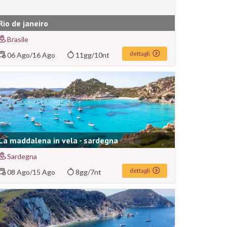
Rio de janeiro
Brasile
dettagli
06 Ago
/
16 Ago
11gg/10nt
La maddalena in vela - sardegna
Sardegna
dettagli
08 Ago
/
15 Ago
8gg/7nt