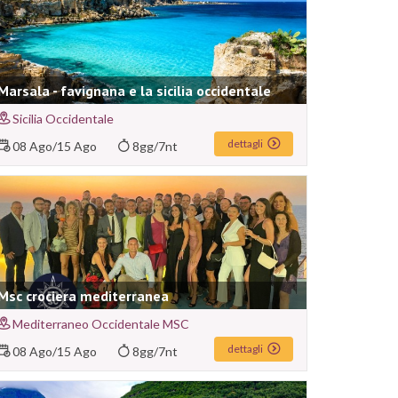
Marsala - favignana e la sicilia occidentale
Sicilia Occidentale
dettagli
08 Ago
/
15 Ago
8gg/7nt
Msc crociera mediterranea
Mediterraneo Occidentale MSC
dettagli
08 Ago
/
15 Ago
8gg/7nt