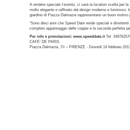
A rendere speciale l’evento, ci sarà la location scelta per la 
molto elegante e raffinato dal design moderno e luminoso; lo
giardino di Piazza Dalmazia rappresentano un buon motivo per
“Sono dieci anni che Speed Date rende speciali e divertenti
completo appannaggio delle coppie e la seconda perfetta per
Per info e prenotazioni:
www.speeddate.it
Tel: 34976257
CAFE’ DE PARIS
Piazza Dalmazia, 7/r – FIRENZE - Giovedì 14 febbraio 201