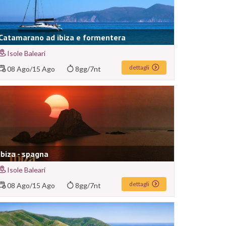
Catamarano ad ibiza e formentera
Isole Baleari
dettagli
08 Ago
/
15 Ago
8gg/7nt
Ibiza - spagna
Isole Baleari
dettagli
08 Ago
/
15 Ago
8gg/7nt