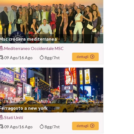
Msc crociera mediterranea
Mediterraneo Occidentale MSC
dettagli
09 Ago
/
16 Ago
8gg/7nt
Ferragosto a new york
Stati Uniti
dettagli
09 Ago
/
16 Ago
8gg/7nt