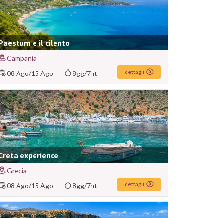
Paestum e il cilento
Campania
dettagli
08 Ago
/
15 Ago
8gg/7nt
Creta experience
Grecia
dettagli
08 Ago
/
15 Ago
8gg/7nt