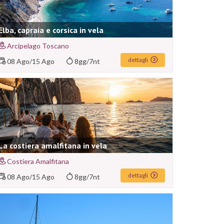
Elba, capraia e corsica in vela
Arcipelago Toscano
dettagli
08 Ago
/
15 Ago
8gg/7nt
La costiera amalfitana in vela
Costiera Amalfitana
dettagli
08 Ago
/
15 Ago
8gg/7nt