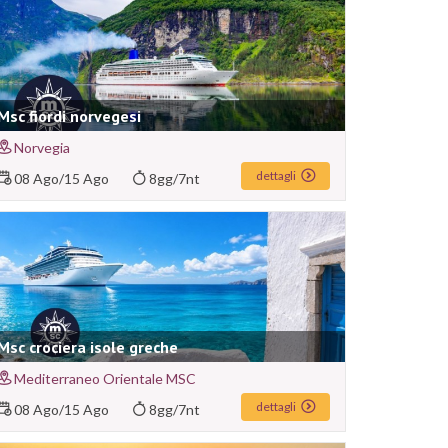
Msc fiordi norvegesi
Norvegia
dettagli
08 Ago
/
15 Ago
8gg/7nt
Msc crociera isole greche
Mediterraneo Orientale MSC
dettagli
08 Ago
/
15 Ago
8gg/7nt