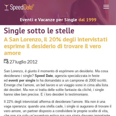
Navig
Eventi e Vacanze per Single
dal 1999
Single sotto le stelle
A San Lorenzo, il 20% degli intervistati
esprime il desiderio di trovare il vero
amore
27 luglio 2012
San Lorenzo, è giunto il momento di esprimere un desiderio. Ma cosa
desiderano i single?
Speed Date
, agenzia specializzata in feste
ed
eventi per single
lo ha domandato a un campione di 2000 iscritti.
Emerge che l’amore, un bel lavoro e un viaggio sono in cima alla lista
dei desideri. Ma non si tratta delle solite fantasie da cliché, i single
hanno idee ben precise. E i loro desideri lo testimoniano.
Il 22% degli intervistati afferma di desiderare l’amore. Ma non è una
vaga speranza: quando una stella cade, i single si augurano di trovare il
vero amore, un partner disposto a condividere le proprie scelte di vita,
che non sia solo un’avventura estiva ma una storia davvero importante.