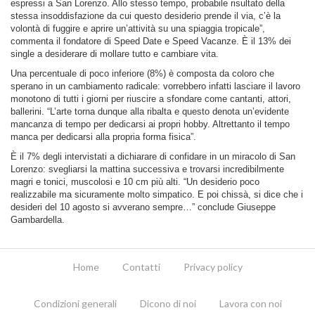
espressi a San Lorenzo. Allo stesso tempo, probabile risultato della
stessa insoddisfazione da cui questo desiderio prende il via, c’è la
volontà di fuggire e aprire un’attività su una spiaggia tropicale”,
commenta il fondatore di Speed Date e Speed Vacanze. È il 13% dei
single a desiderare di mollare tutto e cambiare vita.
Una percentuale di poco inferiore (8%) è composta da coloro che
sperano in un cambiamento radicale: vorrebbero infatti lasciare il lavoro
monotono di tutti i giorni per riuscire a sfondare come cantanti, attori,
ballerini. “L’arte torna dunque alla ribalta e questo denota un’evidente
mancanza di tempo per dedicarsi ai propri hobby. Altrettanto il tempo
manca per dedicarsi alla propria forma fisica”.
È il 7% degli intervistati a dichiarare di confidare in un miracolo di San
Lorenzo: svegliarsi la mattina successiva e trovarsi incredibilmente
magri e tonici, muscolosi e 10 cm più alti. “Un desiderio poco
realizzabile ma sicuramente molto simpatico. E poi chissà, si dice che i
desideri del 10 agosto si avverano sempre…” conclude Giuseppe
Gambardella.
Home
Contatti
Privacy policy
Condizioni generali
Dicono di noi
Lavora con noi