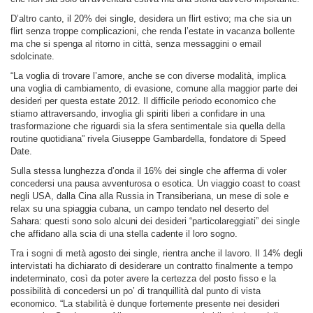
D’altro canto, il 20% dei single, desidera un flirt estivo; ma che sia un
flirt senza troppe complicazioni, che renda l’estate in vacanza bollente
ma che si spenga al ritorno in città, senza messaggini o email
sdolcinate.
“La voglia di trovare l’amore, anche se con diverse modalità, implica
una voglia di cambiamento, di evasione, comune alla maggior parte dei
desideri per questa estate 2012. Il difficile periodo economico che
stiamo attraversando, invoglia gli spiriti liberi a confidare in una
trasformazione che riguardi sia la sfera sentimentale sia quella della
routine quotidiana” rivela Giuseppe Gambardella, fondatore di Speed
Date.
Sulla stessa lunghezza d’onda il 16% dei single che afferma di voler
concedersi una pausa avventurosa o esotica. Un viaggio coast to coast
negli USA, dalla Cina alla Russia in Transiberiana, un mese di sole e
relax su una spiaggia cubana, un campo tendato nel deserto del
Sahara: questi sono solo alcuni dei desideri “particolareggiati” dei single
che affidano alla scia di una stella cadente il loro sogno.
Tra i sogni di metà agosto dei single, rientra anche il lavoro. Il 14% degli
intervistati ha dichiarato di desiderare un contratto finalmente a tempo
indeterminato, così da poter avere la certezza del posto fisso e la
possibilità di concedersi un po’ di tranquillità dal punto di vista
economico. “La stabilità è dunque fortemente presente nei desideri