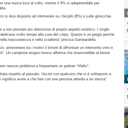
dare una nuova luce al volto, mentre il 9% si adopererebbe per
lite.
co si dice disposto ad intervenire su i bicipiti (8%) e sulle ginocchia
 a non prestare più attenzione al proprio aspetto estetico. I single
e, dedicano molto tempo alla cura del corpo. Questo è un pregio perché
nella trascuratezza e nella sciatteria” precisa Gambardella.
ce, annoverano tra i motivi il timore di affrontare un intervento vero e
ti”. Un campione esiguo invece afferma che rinuncerebbe al bisturi
bero nessun problema a frequentare un partner “rifatto”.
ttata rispetto al passato. Uscire con qualcuno che si è sottoposto a
é significa avere a che fare con una persona attenta a se stessa”