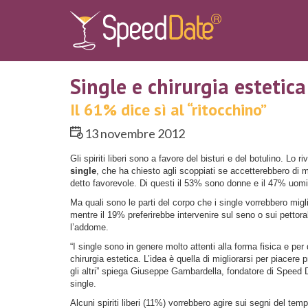
Single e chirurgia estetica
Il 61% dice sì al “ritocchino”
13 novembre 2012
Gli spiriti liberi sono a favore del bisturi e del botulino. Lo r
single
, che ha chiesto agli scoppiati se accetterebbero di m
detto favorevole. Di questi il 53% sono donne e il 47% uomi
Ma quali sono le parti del corpo che i single vorrebbero migl
mentre il 19% preferirebbe intervenire sul seno o sui pettor
l’addome.
“I single sono in genere molto attenti alla forma fisica e pe
chirurgia estetica. L’idea è quella di migliorarsi per piacere p
gli altri” spiega Giuseppe Gambardella, fondatore di Speed
single.
Alcuni spiriti liberi (11%) vorrebbero agire sui segni del tem