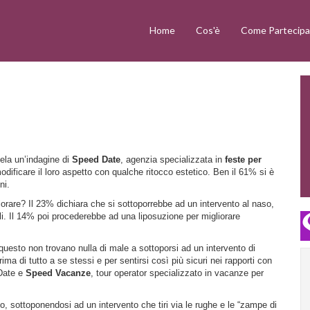
Home
Cos'è
Come Partecipa
ivela un’indagine di
Speed Date
, agenzia specializzata in
feste per
odificare il loro aspetto con qualche ritocco estetico. Ben il 61% si è
ni.
iorare? Il 23% dichiara che si sottoporrebbe ad un intervento al naso,
ali. Il 14% poi procederebbe ad una liposuzione per migliorare
r questo non trovano nulla di male a sottoporsi ad un intervento di
rima di tutto a se stessi e per sentirsi così più sicuri nei rapporti con
 Date e
Speed Vacanze
, tour operator specializzato in vacanze per
po, sottoponendosi ad un intervento che tiri via le rughe e le “zampe di