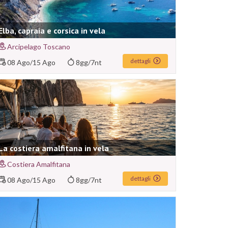
Elba, capraia e corsica in vela
Arcipelago Toscano
dettagli
08 Ago
/
15 Ago
8gg/7nt
La costiera amalfitana in vela
Costiera Amalfitana
dettagli
08 Ago
/
15 Ago
8gg/7nt