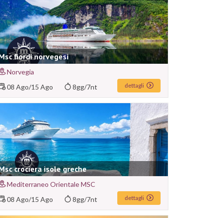
Msc fiordi norvegesi
Norvegia
dettagli
08 Ago
/
15 Ago
8gg/7nt
Msc crociera isole greche
Mediterraneo Orientale MSC
dettagli
08 Ago
/
15 Ago
8gg/7nt