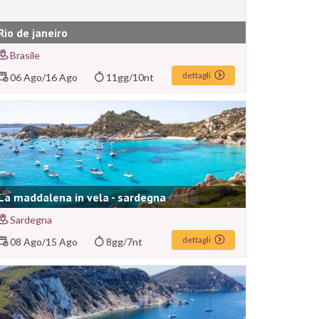
Rio de janeiro
Brasile
dettagli
06 Ago
/
16 Ago
11gg/10nt
La maddalena in vela - sardegna
Sardegna
dettagli
08 Ago
/
15 Ago
8gg/7nt