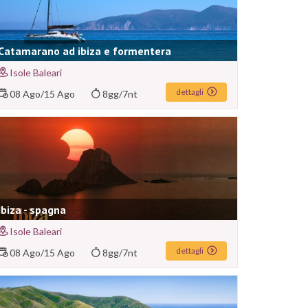
Catamarano ad ibiza e formentera
Isole Baleari
dettagli
08 Ago
/
15 Ago
8gg/7nt
Ibiza - spagna
Isole Baleari
dettagli
08 Ago
/
15 Ago
8gg/7nt