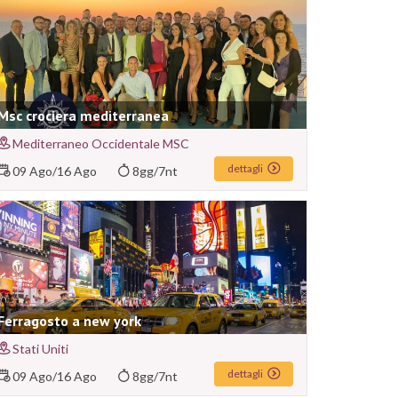
Msc crociera mediterranea
Mediterraneo Occidentale MSC
dettagli
09 Ago
/
16 Ago
8gg/7nt
Ferragosto a new york
Stati Uniti
dettagli
09 Ago
/
16 Ago
8gg/7nt