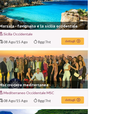
Marsala - favignana e la sicilia occidentale
Sicilia Occidentale
dettagli
08 Ago
/
15 Ago
8gg/7nt
Msc crociera mediterranea
Mediterraneo Occidentale MSC
dettagli
08 Ago
/
15 Ago
8gg/7nt