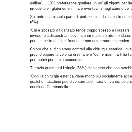
gallina”. Il 10% preferirebbe gonfiare un po’ gli zigomi per 
rimodellare i glutei ed eliminare eventuali smagliature o cellu
Soltanto una piccola parte di perfezionisti dell’aspetto esteti
(6%).
“Chi è sposato o fidanzato tende troppo spesso a rilassarsi e
invece, più disposti ai nuovi incontri e alle serate mondan
per il rispetto di chi ci frequenta non dovremmo mai cadere 
Coloro che si dichiarano contrari alla chirurgia estetica, inve
proprio oppure la volontà di rimanere “come mamma li ha fat
per motivi per lo più economici.
Tuttavia quasi tutti i single (86%) dichiarano che non avreb
“Oggi la chirurgia estetica viene molto più socialmente acce
qualche ritocchino può diventare addirittura un vanto, perch
conclude Gambardella.