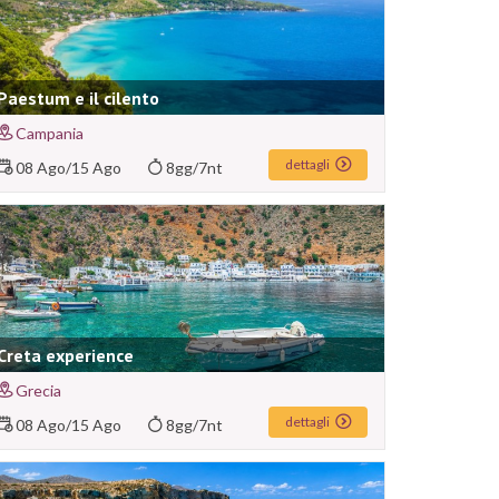
Paestum e il cilento
Campania
dettagli
08 Ago
/
15 Ago
8gg/7nt
Creta experience
Grecia
dettagli
08 Ago
/
15 Ago
8gg/7nt