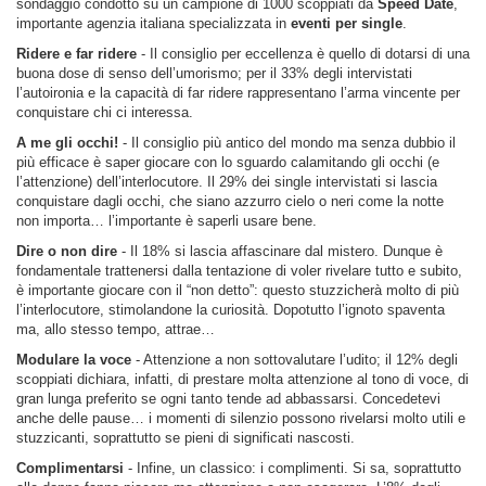
sondaggio condotto su un campione di 1000 scoppiati da
Speed Date
,
importante agenzia italiana specializzata in
eventi per single
.
Ridere e far ridere
- Il consiglio per eccellenza è quello di dotarsi di una
buona dose di senso dell’umorismo; per il 33% degli intervistati
l’autoironia e la capacità di far ridere rappresentano l’arma vincente per
conquistare chi ci interessa.
A me gli occhi!
- Il consiglio più antico del mondo ma senza dubbio il
più efficace è saper giocare con lo sguardo calamitando gli occhi (e
l’attenzione) dell’interlocutore. Il 29% dei single intervistati si lascia
conquistare dagli occhi, che siano azzurro cielo o neri come la notte
non importa… l’importante è saperli usare bene.
Dire o non dire
- Il 18% si lascia affascinare dal mistero. Dunque è
fondamentale trattenersi dalla tentazione di voler rivelare tutto e subito,
è importante giocare con il “non detto”: questo stuzzicherà molto di più
l’interlocutore, stimolandone la curiosità. Dopotutto l’ignoto spaventa
ma, allo stesso tempo, attrae…
Modulare la voce
- Attenzione a non sottovalutare l’udito; il 12% degli
scoppiati dichiara, infatti, di prestare molta attenzione al tono di voce, di
gran lunga preferito se ogni tanto tende ad abbassarsi. Concedetevi
anche delle pause… i momenti di silenzio possono rivelarsi molto utili e
stuzzicanti, soprattutto se pieni di significati nascosti.
Complimentarsi
- Infine, un classico: i complimenti. Si sa, soprattutto