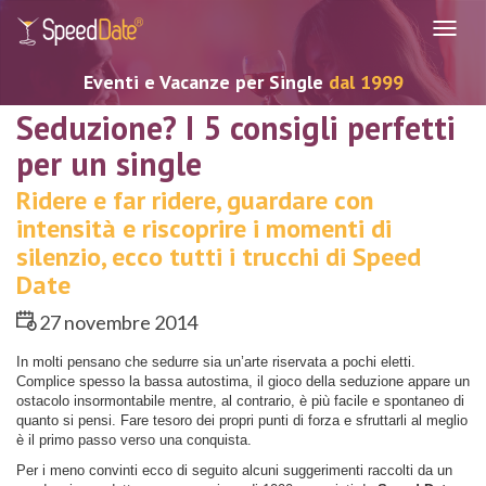
Navig
Eventi e Vacanze per Single
dal 1999
Seduzione? I 5 consigli perfetti
per un single
Ridere e far ridere, guardare con
intensità e riscoprire i momenti di
silenzio, ecco tutti i trucchi di Speed
Date
27 novembre 2014
In molti pensano che sedurre sia un’arte riservata a pochi eletti.
Complice spesso la bassa autostima, il gioco della seduzione appare un
ostacolo insormontabile mentre, al contrario, è più facile e spontaneo di
quanto si pensi. Fare tesoro dei propri punti di forza e sfruttarli al meglio
è il primo passo verso una conquista.
Per i meno convinti ecco di seguito alcuni suggerimenti raccolti da un