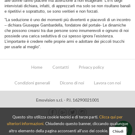
alle donne fanno piacere ma attenzione a non esagerare. L’8% degli
intervistati dichiara, infatti, di apprezzarli ma solo se non risultano banali
e ripetitivi e soprattutto, se sono veritieri e non forzati.
“La seduzione è uno dei momenti più divertenti e piacevoli di un incontro
– dichiara Giuseppe Gambardella, fondatore del portale- Le dinamiche
che possono crearsi tra due persone sono innumerevoli e ognuno di noi
possiede una carica seduttiva di cui spesso ignora l’esistenza.
L’importante è credere nelle proprie armi e adottare dei piccoli trucchi
per usarle al meglio”.
Home
Contatti
Privacy policy
Condizioni generali
Dicono di noi
Lavora con noi
Emovision s.r.l. - P.I. 16290021001
Questo sito utilizza cookie tecnici e di terze parti.
Clicca qui per
ulteriori informazioni.
Chiudendo questo banner, cliccando qualunque
altro elemento della pagina acconsenti all'uso dei cookie.
Chiudi