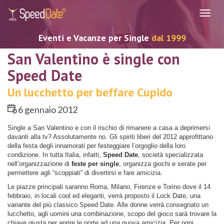
Navig
Eventi e Vacanze per Single
dal 1999
San Valentino è single con
Speed Date
Un lucchetto per beffare Cupido
6 gennaio 2012
Single a San Valentino e con il rischio di rimanere a casa a deprimersi
davanti alla tv? Assolutamente no. Gli spiriti liberi del 2012 approfittano
della festa degli innamorati per festeggiare l’orgoglio della loro
condizione. In tutta Italia, infatti,
Speed Date
, società specializzata
nell’organizzazione di
feste per single
, organizza giochi e serate per
permettere agli “scoppiati” di divertirsi e fare amicizia.
Le piazze principali saranno Roma, Milano, Firenze e Torino dove il 14
febbraio, in locali cool ed eleganti, verrà proposto il Lock Date, una
variante del più classico Speed Date. Alle donne verrà consegnato un
lucchetto, agli uomini una combinazione, scopo del gioco sarà trovare la
chiave giusta per aprire le porte ad una nuova amicizia. Per ogni