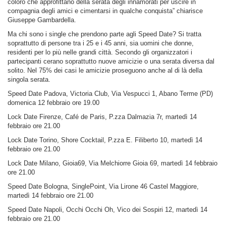
coloro che approfittano della serata degli innamorati per uscire in
compagnia degli amici e cimentarsi in qualche conquista” chiarisce
Giuseppe Gambardella.
Ma chi sono i single che prendono parte agli Speed Date? Si tratta
soprattutto di persone tra i 25 e i 45 anni, sia uomini che donne,
residenti per lo più nelle grandi città. Secondo gli organizzatori i
partecipanti cerano soprattutto nuove amicizie o una serata diversa dal
solito. Nel 75% dei casi le amicizie proseguono anche al di là della
singola serata.
Speed Date Padova, Victoria Club, Via Vespucci 1, Abano Terme (PD)
domenica 12 febbraio ore 19.00
Lock Date Firenze, Café de Paris, P.zza Dalmazia 7r, martedì 14
febbraio ore 21.00
Lock Date Torino, Shore Cocktail, P.zza E. Filiberto 10, martedì 14
febbraio ore 21.00
Lock Date Milano, Gioia69, Via Melchiorre Gioia 69, martedì 14 febbraio
ore 21.00
Speed Date Bologna, SinglePoint, Via Lirone 46 Castel Maggiore,
martedì 14 febbraio ore 21.00
Speed Date Napoli, Occhi Occhi Oh, Vico dei Sospiri 12, martedì 14
febbraio ore 21.00