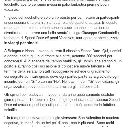
lucchetto aperto verranno messi in palio fantastici premi e buoni
vacanze.
“Il gioco del lucchetto è solo un pretesto per permettere ai partecipanti
di conoscersi e fare amicizia, scambiando qualche battuta. In questo
modo anche coloro che non sono in coppia hanno l’occasione di
divertirsi e trascorrere una bella serata” spiega Giuseppe Gambardella,
fondatore di Speed Date e
Speed Vacanze
, tour operator specializzato
in
viaggi per single
.
A Bologna e Napoli, invece, si terrà il classico Speed Date. Qui, uomini
e donne, seduti gli uni di fronte alle altre, avranno 200 secondi per
conoscersi. Allo scadere del tempo stabilito, gli uomini scaleranno di un
posto e avranno così occasione di conoscere nuove fanciulle. Al
termine della serata, lo staff raccoglierà le schede di gradimento
consegnate ad inizio gioco, dove ogni partecipante avrà giudicato ogni
incontro con un “Sì” o con un “No”. Nei casi in cui i “Sì” coincidano, gli
organizzatori provvederanno a scambiare gli indirizzi mail.
Gli spiriti liberi padovani, invece, si daranno appuntamento qualche
giorno prima, il 12 febbraio. Qui i single giocheranno al classico Speed
Date ed avranno pochi minuti per capire se può scoccare la fatidica
scintilla.
“Un tempo si pensava che i single vivessero San Valentino in maniera
negativa, in realtà, da un bel po’ di anni, non è più così. Sono molti