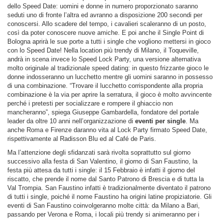
dello Speed Date: uomini e donne in numero proporzionato saranno
seduti uno di fronte l’altra ed avranno a disposizione 200 secondi per
conoscersi. Allo scadere del tempo, i cavalieri scaleranno di un posto,
così da poter conoscere nuove amiche. E poi anche il Single Point di
Bologna aprirà le sue porte a tutti i single che vogliono mettersi in gioco
con lo Speed Date! Nella location più trendy di Milano, il Toqueville,
andrà in scena invece lo Speed Lock Party, una versione alternativa
molto originale al tradizionale speed dating: in questo frizzante gioco le
donne indosseranno un lucchetto mentre gli uomini saranno in possesso
di una combinazione. “Trovare il lucchetto corrispondente alla propria
combinazione è la via per aprire la serratura, il gioco è molto avvincente
perché i pretesti per socializzare e rompere il ghiaccio non
mancheranno”, spiega Giuseppe Gambardella, fondatore del portale
leader da oltre 10 anni nell’organizzazione di
eventi per single
. Ma
anche Roma e Firenze daranno vita al Lock Party firmato Speed Date,
rispettivamente al Radisson Blu ed al Café de Paris.
Ma l’attenzione degli sfidanzati sarà rivolta soprattutto sul giorno
successivo alla festa di San Valentino, il giorno di San Faustino, la
festa più attesa da tutti i single: il 15 Febbraio è infatti il giorno del
riscatto, che prende il nome dal Santo Patrono di Brescia e di tutta la
Val Trompia. San Faustino infatti è tradizionalmente diventato il patrono
di tutti i single, poiché il nome Faustino ha origini latine propiziatorie. Gli
eventi di San Faustino coinvolgeranno molte città: da Milano a Bari,
passando per Verona e Roma, i locali più trendy si animeranno per i