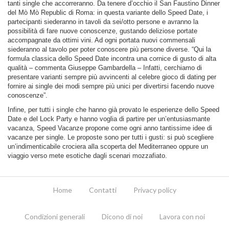
tanti single che accorreranno. Da tenere d’occhio il San Faustino Dinner
del Mò Mò Republic di Roma: in questa variante dello Speed Date, i
partecipanti siederanno in tavoli da sei/otto persone e avranno la
possibilità di fare nuove conoscenze, gustando deliziose portate
accompagnate da ottimi vini. Ad ogni portata nuovi commensali
siederanno al tavolo per poter conoscere più persone diverse. “Qui la
formula classica dello Speed Date incontra una cornice di gusto di alta
qualità – commenta Giuseppe Gambardella – Infatti, cerchiamo di
presentare varianti sempre più avvincenti al celebre gioco di dating per
fornire ai single dei modi sempre più unici per divertirsi facendo nuove
conoscenze”.
Infine, per tutti i single che hanno già provato le esperienze dello Speed
Date e del Lock Party e hanno voglia di partire per un’entusiasmante
vacanza, Speed Vacanze propone come ogni anno tantissime idee di
vacanze per single. Le proposte sono per tutti i gusti: si può scegliere
un’indimenticabile crociera alla scoperta del Mediterraneo oppure un
viaggio verso mete esotiche dagli scenari mozzafiato.
Home
Contatti
Privacy policy
Condizioni generali
Dicono di noi
Lavora con noi