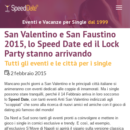
Navig
Eventi e Vacanze per Single
dal 1999
San Valentino e San Faustino
2015, lo Speed Date ed il Lock
Party stanno arrivando
Tutti gli eventi e le città per i single
2 febbraio 2015
Mancano pochi giorni a San Valentino e le principali città italiane si
animeranno con eventi dedicati alle coppie di innamorati. Ma i single
possono stare tranquilli, perché il 14 Febbraio arriva in loro soccorso
lo
Speed Date
, con tanti eventi Anti San Valentino indirizzati agli
"scoppiati" che sono alla ricerca di nuovi amici ed amiche con il gioco di
dating più famoso del mondo!
Da Nord a Sud sono tanti gli eventi pronti a coinvolgere e mettere in
gioco i single in cornici esclusive e trendy. E così, ad esempio,
all’esclusivo S’Move di Napoli si aprirà il sipario sulla versione classica