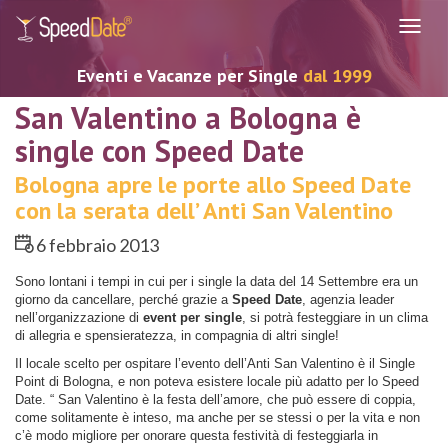
Navig
Eventi e Vacanze per Single
dal 1999
San Valentino a Bologna è
single con Speed Date
Bologna apre le porte allo Speed Date
con la serata dell’ Anti San Valentino
6 febbraio 2013
Sono lontani i tempi in cui per i single la data del 14 Settembre era un
giorno da cancellare, perché grazie a
Speed Date
, agenzia leader
nell’organizzazione di
event per single
, si potrà festeggiare in un clima
di allegria e spensieratezza, in compagnia di altri single!
Il locale scelto per ospitare l’evento dell’Anti San Valentino è il Single
Point di Bologna, e non poteva esistere locale più adatto per lo Speed
Date. “ San Valentino è la festa dell’amore, che può essere di coppia,
come solitamente è inteso, ma anche per se stessi o per la vita e non
c’è modo migliore per onorare questa festività di festeggiarla in