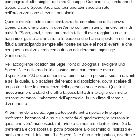
compagnia di altri single!” dichiara Giuseppe Gambardella, fondatore di
Speed Date e Speed Vacanze, tour operator specializzato
nell’organizzazione di eventi per single.
Questo evento cade in concomitanza del compleanno dell’agenzia
Speed Date, che proprio in quest’anno compie i suoi primi dieci anni di
attività. “Sono, anzi, siamo tutti molto felici di aver raggiunto questo
traguardo, grazie anche a tutte le persone che hanno riposto in noi tanta
fiducia partecipando sempre alle nostre serate e ai nostri eventi, e che
per questo motivo cercheremo di non deludere mai” aggiunge
Gambardella.
Nell’accogliente location del Sigle Point di Bologna si svolgerà uno
Speed Date nella modalità classica: ogni partecipante avrà a
disposizione 200 secondi per intrattenersi con la persona seduta davanti
a se, la quale, allo scadere del tempo a disposizione, dovrà scalare di
un posto e fare la conoscenza della persona successiva. Questo il
meccanismo standard che offre la possibilità di interagire con molte
persone evitando l’imbarazzo dell’approccio, in un clima di festa e
divertimento.
Al termine della serata ogni partecipante potrà riportare le proprie
preferenze barrando si o no sulla scheda di gradimento; la persona in
questione verrà riconosciuta attraverso un numero identificativo. Se la
preferenza è corrisposta si potrà procedere allo scambio di indirizzo e-
mail o numero di telefono. “Lo Speed Date è un modo pratico, divertente