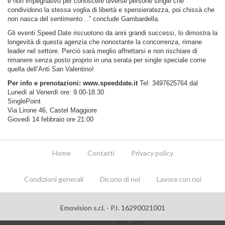
e non impegnativo per conoscere diverse persone single che
condividono la stessa voglia di libertà e spensieratezza, poi chissà che
non nasca del sentimento…” conclude Gambardella.
Gli eventi Speed Date riscuotono da anni grandi successi, lo dimostra la
longevità di questa agenzia che nonostante la concorrenza, rimane
leader nel settore. Perciò sarà meglio affrettarsi e non rischiare di
rimanere senza posto proprio in una serata per single speciale come
quella dell’Anti San Valentino!
Per info e prenotazioni:
www.speeddate.it
Tel: 3497625764 dal
Lunedì al Venerdì ore: 9.00-18.30
SinglePoint
Via Lirone 46, Castel Maggiore
Giovedì 14 febbraio ore 21:00
Home
Contatti
Privacy policy
Condizioni generali
Dicono di noi
Lavora con noi
Emovision s.r.l. - P.I. 16290021001