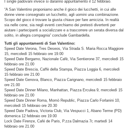
I single padovani invece si daranno appuntamento il 12 febbraio.
“A San Valentino proponiamo anche il gioco dei lucchetti, in cui alle
donne viene consegnato un lucchetto, agli uomini una combinazione.
Scopo del gioco è trovare la giusta chiave per fare amicizia. In realtà
sia nelle cene, sia negli eventi cerchiamo dei pretesti divertenti per
aiutare i partecipanti a socializzare e a trascorrere un serata diversa dal
solito, in allegra compagnia” conclude Gambardella.
Tutti gli appuntamenti di San Valentino:
Speed Date Verona, Tres Deseos, Via Strada S. Maria Rocca Maggiore
15, mercoledì 15 febbraio ore 19.00
Speed Date Bergamo, Nazionale Cafè, Via Sentierone 37, mercoledì 15
febbraio ore 21.00
Speed Date Brescia, Caffè della Stampa, Piazza Loggia 6, mercoledì
15 febbraio ore 21.00
Speed Date Genova, Blanco, Piazza Carignano, mercoledì 15 febbraio
ore 21.00
Speed Date Dinner Milano, Manhattan, Piazza Erculea 9, mercoledì 15
febbraio ore 21.00
Speed Date Dinner Roma, Momò Republic, Piazza Carlo Forlanini 10,
mercoledì 15 febbraio ore 20.30
Speed Date Padova, Victoria Club, Via Vespucci 1, Abano Terme (PD)
domenica 12 febbraio ore 19.00
Lock Date Firenze, Café de Paris, P.zza Dalmazia 7r, martedì 14
febbraio ore 21.00