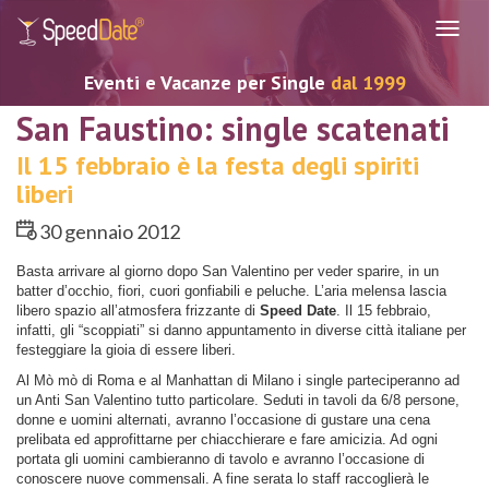
Navig
Eventi e Vacanze per Single
dal 1999
San Faustino: single scatenati
Il 15 febbraio è la festa degli spiriti
liberi
30 gennaio 2012
Basta arrivare al giorno dopo San Valentino per veder sparire, in un
batter d’occhio, fiori, cuori gonfiabili e peluche. L’aria melensa lascia
libero spazio all’atmosfera frizzante di
Speed Date
. Il 15 febbraio,
infatti, gli “scoppiati” si danno appuntamento in diverse città italiane per
festeggiare la gioia di essere liberi.
Al Mò mò di Roma e al Manhattan di Milano i single parteciperanno ad
un Anti San Valentino tutto particolare. Seduti in tavoli da 6/8 persone,
donne e uomini alternati, avranno l’occasione di gustare una cena
prelibata ed approfittarne per chiacchierare e fare amicizia. Ad ogni
portata gli uomini cambieranno di tavolo e avranno l’occasione di
conoscere nuove commensali. A fine serata lo staff raccoglierà le