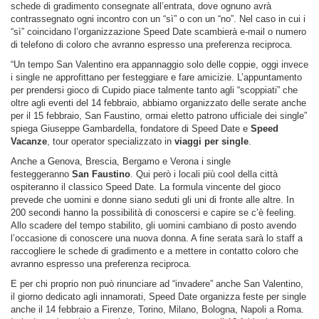
schede di gradimento consegnate all’entrata, dove ognuno avrà
contrassegnato ogni incontro con un “sì” o con un “no”. Nel caso in cui i
“sì” coincidano l’organizzazione Speed Date scambierà e-mail o numero
di telefono di coloro che avranno espresso una preferenza reciproca.
“Un tempo San Valentino era appannaggio solo delle coppie, oggi invece
i single ne approfittano per festeggiare e fare amicizie. L’appuntamento
per prendersi gioco di Cupido piace talmente tanto agli “scoppiati” che
oltre agli eventi del 14 febbraio, abbiamo organizzato delle serate anche
per il 15 febbraio, San Faustino, ormai eletto patrono ufficiale dei single”
spiega Giuseppe Gambardella, fondatore di Speed Date e
Speed
Vacanze
, tour operator specializzato in
viaggi per single
.
Anche a Genova, Brescia, Bergamo e Verona i single
festeggeranno
San Faustino
. Qui però i locali più cool della città
ospiteranno il classico Speed Date. La formula vincente del gioco
prevede che uomini e donne siano seduti gli uni di fronte alle altre. In
200 secondi hanno la possibilità di conoscersi e capire se c’è feeling.
Allo scadere del tempo stabilito, gli uomini cambiano di posto avendo
l’occasione di conoscere una nuova donna. A fine serata sarà lo staff a
raccogliere le schede di gradimento e a mettere in contatto coloro che
avranno espresso una preferenza reciproca.
E per chi proprio non può rinunciare ad “invadere” anche San Valentino,
il giorno dedicato agli innamorati, Speed Date organizza feste per single
anche il 14 febbraio a Firenze, Torino, Milano, Bologna, Napoli a Roma.