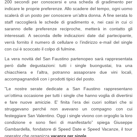
200 secondi per conoscersi e una scheda di gradimento per
indicare le proprie preferenze. Allo scadere del tempo, ogni uomo
scalerà di un posto per conoscere un’altra donna. A fine serata lo
staff raccoglierà le schede di gradimento e, nei casi in cui ci
saranno delle preferenze reciproche, metterà in contatto gli
interessati. A seconda delle indicazioni date dal partecipante,
verrà fornito il numero di cellulare o l’indirizzo e-mail del single
con cui è scoccato il colpo di fulmine.
La vera novità del San Faustino partenopeo sarà rappresentata
però dalle degustazioni: tutti i single buongustai, tra una
chiacchiera e l’altra, potranno assaporare due vini locali,
accompagnandoli con i prodotti tipici del posto.
"Le nostre serate dedicate a San Faustino rappresentano
un’ottima occasione per tutti i single che hanno voglia di divertirsi
e fare nuove amicizie. E’ finita l’era dei cuori solitari che si
struggevano perché non avevano un compagno con cui
festeggiare San Valentino. Oggi i single vivono con orgoglio la loro
condizione e sono fieri di manifestarlo” spiega Giuseppe
Gambardella, fondatore di Speed Date e Speed Vacanze, il tour
operator che organizza
.
vacanze per single