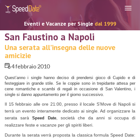
Navig
Eventi e Vacanze per Single
dal 1999
San Faustino a Napoli
Una serata all’insegna delle nuove
amicizie
4 febbraio 2010
Quest’anno i single hanno deciso di prendersi gioco di Cupido e di
festeggiare in grande stile. Se le coppie sono in trepidante attesa per
cene romantiche e scambi di regali in occasione di San Valentino, i
single si danno appuntamento per il giorno successivo.
Il 15 febbraio alle ore 21:00, presso il locale S’Move di Napoli si
terrà un evento interamente dedicato ai single. Ad organizzare la
serata sarà
, società che da anni si occupa di
Speed Date
realizzare feste e vacanze per gli spiriti liberi.
Durante la serata verrà proposta la classica formula Speed Date: