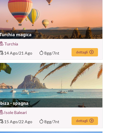
Turchia magica
Turchia
dettagli
14 Ago
/
21 Ago
8gg/7nt
Ibiza - spagna
Isole Baleari
dettagli
15 Ago
/
22 Ago
8gg/7nt