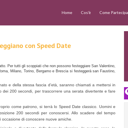
Home
Cos'è
Come Partecipa
festeggiano con Speed Date
atto. Per tutti gli scoppiati che non possono festeggiare San Valentino,
a Roma, Milano, Torino, Bergamo e Brescia si festeggerà san Faustino,
to e della stessa fascia d’età, saranno chiamati a mettersi in
co dei 200 secondi, per trascorrere una serata divertente e fare
oprio come patrono, si terrà lo Speed Date classico. Uomini e
sposizione 200 secondi per conoscersi. Allo scadere del tempo
osì occasione di conoscere nuove amiche.