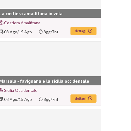
La costiera amalfitana in vela
Costiera Amalfitana
dettagli
08 Ago
/
15 Ago
8gg/7nt
Marsala - favignana e la sicilia occidentale
Sicilia Occidentale
dettagli
08 Ago
/
15 Ago
8gg/7nt