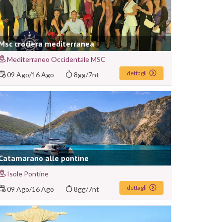
Msc crociera mediterranea
Mediterraneo Occidentale MSC
dettagli
09 Ago
/
16 Ago
8gg/7nt
Catamarano alle pontine
Isole Pontine
dettagli
09 Ago
/
16 Ago
8gg/7nt