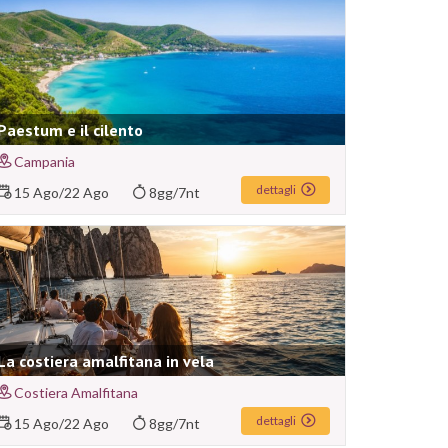
Paestum e il cilento
Campania
dettagli
15 Ago
/
22 Ago
8gg/7nt
La costiera amalfitana in vela
Costiera Amalfitana
dettagli
15 Ago
/
22 Ago
8gg/7nt