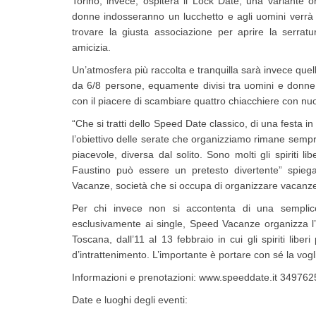
Torino, invece, ospiterà il Lock Date, una variante o
donne indosseranno un lucchetto e agli uomini verrà
trovare la giusta associazione per aprire la serratu
amicizia.
Un’atmosfera più raccolta e tranquilla sarà invece quel
da 6/8 persone, equamente divisi tra uomini e donne, a
con il piacere di scambiare quattro chiacchiere con n
“Che si tratti dello Speed Date classico, di una festa in
l’obiettivo delle serate che organizziamo rimane sempre
piacevole, diversa dal solito. Sono molti gli spiriti l
Faustino può essere un pretesto divertente” spi
Vacanze, società che si occupa di organizzare vacanze 
Per chi invece non si accontenta di una semplic
esclusivamente ai single, Speed Vacanze organizza l’
Toscana, dall’11 al 13 febbraio in cui gli spiriti liberi
d’intrattenimento. L’importante è portare con sé la voglia
Informazioni e prenotazioni: www.speeddate.it 34976
Date e luoghi degli eventi: