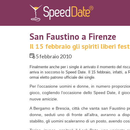
San Faustino a Firenze
Il 15 febbraio gli spiriti liberi 
5 febbraio 2010
Finalmente anche per i single è arrivato il momento del risc
arriva in soccorso lo Speed Date. Il 15 febbraio, infatti, 
ormai eletto patrono ufficiale dei single.
Per l’occasione uomini e donne, in numero proporziona
gioco, cogliendo l’occasione dello Speed Date, il gio
nuove amicizie.
A Bergamo e Brescia, città che vanta san Faustino pr
donne, seduti uno di fronte all’altra, avranno a di
stabilito, gli uomini scaleranno di un posto, avendo c