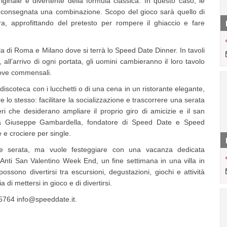
riginale e divertente della formula classica. In questo caso, le
 consegnata una combinazione. Scopo del gioco sarà quello di
ra, approfittando del pretesto per rompere il ghiaccio e fare
la di Roma e Milano dove si terrà lo Speed Date Dinner. In tavoli
ll’arrivo di ogni portata, gli uomini cambieranno il loro tavolo
uove commensali.
 discoteca con i lucchetti o di una cena in un ristorante elegante,
 lo stesso: facilitare la socializzazione e trascorrere una serata
iberi che desiderano ampliare il proprio giro di amicizie e il san
ega Giuseppe Gambardella, fondatore di Speed Date e Speed
e crociere per single.
e serata, ma vuole festeggiare con una vacanza dedicata
Anti San Valentino Week End, un fine settimana in una villa in
 possono divertirsi tra escursioni, degustazioni, giochi e attività
 di mettersi in gioco e di divertirsi.
25764
info@speeddate.it
.