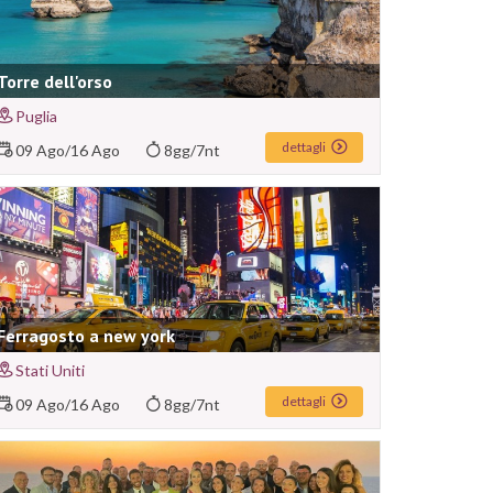
Torre dell'orso
Puglia
dettagli
09 Ago
/
16 Ago
8gg/7nt
Ferragosto a new york
Stati Uniti
dettagli
09 Ago
/
16 Ago
8gg/7nt