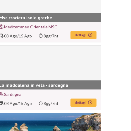
Msc crociera isole greche
Mediterraneo Orientale MSC
dettagli
08 Ago
/
15 Ago
8gg/7nt
La maddalena in vela - sardegna
Sardegna
dettagli
08 Ago
/
15 Ago
8gg/7nt