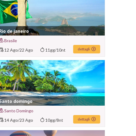
Rio de janeiro
Brasile
dettagli
12 Ago
/
22 Ago
11gg/10nt
Santo domingo
Santo Domingo
dettagli
14 Ago
/
23 Ago
10gg/8nt