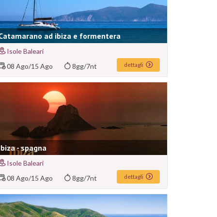
Catamarano ad ibiza e formentera
Isole Baleari
dettagli
08 Ago
/
15 Ago
8gg/7nt
Ibiza - spagna
Isole Baleari
dettagli
08 Ago
/
15 Ago
8gg/7nt