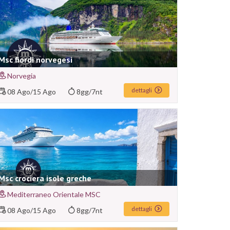
Msc fiordi norvegesi
Norvegia
dettagli
08 Ago
/
15 Ago
8gg/7nt
Msc crociera isole greche
Mediterraneo Orientale MSC
dettagli
08 Ago
/
15 Ago
8gg/7nt