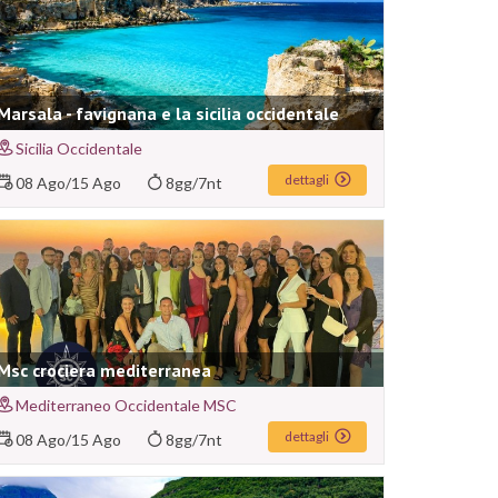
Marsala - favignana e la sicilia occidentale
Sicilia Occidentale
dettagli
08 Ago
/
15 Ago
8gg/7nt
Msc crociera mediterranea
Mediterraneo Occidentale MSC
dettagli
08 Ago
/
15 Ago
8gg/7nt