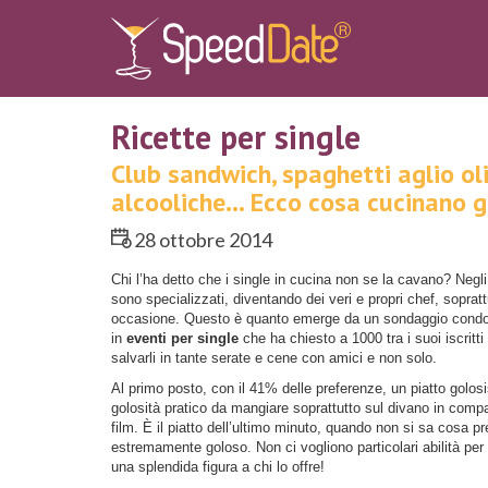
Ricette per single
Club sandwich, spaghetti aglio o
alcooliche… Ecco cosa cucinano gl
28 ottobre 2014
Chi l’ha detto che i single in cucina non se la cavano? Negli ul
sono specializzati, diventando dei veri e propri chef, soprattu
occasione. Questo è quanto emerge da un sondaggio cond
in
eventi per single
che ha chiesto a 1000 tra i suoi iscritti
salvarli in tante serate e cene con amici e non solo.
Al primo posto, con il 41% delle preferenze, un piatto golos
golosità pratico da mangiare soprattutto sul divano in compa
film. È il piatto dell’ultimo minuto, quando non si sa cosa p
estremamente goloso. Non ci vogliono particolari abilità per s
una splendida figura a chi lo offre!