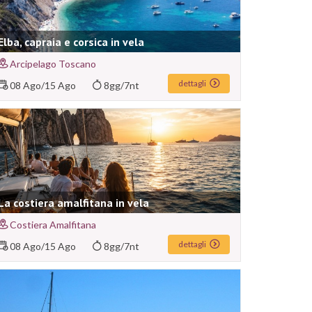
Elba, capraia e corsica in vela
Arcipelago Toscano
dettagli
08 Ago
/
15 Ago
8gg/7nt
La costiera amalfitana in vela
Costiera Amalfitana
dettagli
08 Ago
/
15 Ago
8gg/7nt