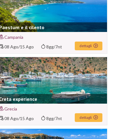
Paestum e il cilento
Campania
dettagli
08 Ago
/
15 Ago
8gg/7nt
Creta experience
Grecia
dettagli
08 Ago
/
15 Ago
8gg/7nt