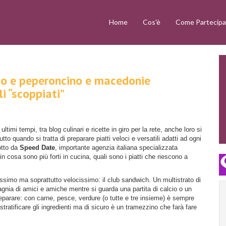
Home
Cos'è
Come Partecipa
lio e peperoncino e macedonie
i “scoppiati”
timi tempi, tra blog culinari e ricette in giro per la rete, anche loro si
tto quando si tratta di preparare piatti veloci e versatili adatti ad ogni
otto da
Speed Date
, importante agenzia italiana specializzata
 in cosa sono più forti in cucina, quali sono i piatti che riescono a
issimo ma soprattutto velocissimo: il club sandwich. Un multistrato di
gnia di amici e amiche mentre si guarda una partita di calcio o un
reparare: con carne, pesce, verdure (o tutte e tre insieme) è sempre
tratificare gli ingredienti ma di sicuro è un tramezzino che farà fare