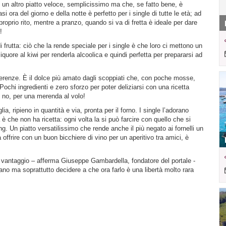
 un altro piatto veloce, semplicissimo ma che, se fatto bene, è
 ora del giorno e della notte è perfetto per i single di tutte le età; ad
oprio rito, mentre a pranzo, quando si va di fretta è ideale per dare
!
frutta: ciò che la rende speciale per i single è che loro ci mettono un
liquore al kiwi per renderla alcoolica e quindi perfetta per prepararsi ad
erenze. È il dolce più amato dagli scoppiati che, con poche mosse,
ochi ingredienti e zero sforzo per poter deliziarsi con una ricetta
é no, per una merenda al volo!
ia, ripieno in quantità e via, pronta per il forno. I single l’adorano
a è che non ha ricetta: ogni volta la si può farcire con quello che si
g. Un piatto versatilissimo che rende anche il più negato ai fornelli un
offrire con un buon bicchiere di vino per un aperitivo tra amici, è
o vantaggio – afferma Giuseppe Gambardella, fondatore del portale -
no ma soprattutto decidere a che ora farlo è una libertà molto rara