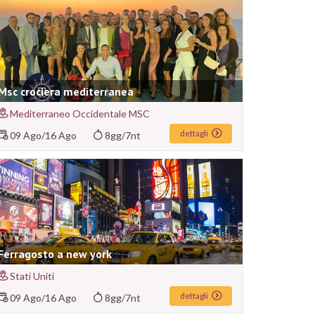
Msc crociera mediterranea
Mediterraneo Occidentale MSC
dettagli
09 Ago
/
16 Ago
8gg/7nt
Ferragosto a new york
Stati Uniti
dettagli
09 Ago
/
16 Ago
8gg/7nt