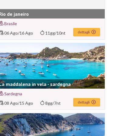
Rio de janeiro
Brasile
dettagli
06 Ago
/
16 Ago
11gg/10nt
La maddalena in vela - sardegna
Sardegna
dettagli
08 Ago
/
15 Ago
8gg/7nt