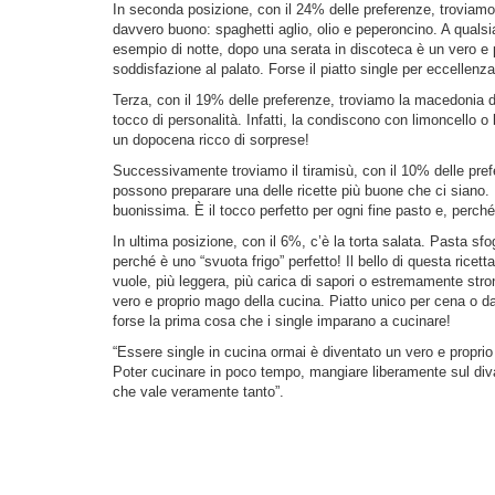
In seconda posizione, con il 24% delle preferenze, troviamo
davvero buono: spaghetti aglio, olio e peperoncino. A qualsiasi
esempio di notte, dopo una serata in discoteca è un vero e pr
soddisfazione al palato. Forse il piatto single per eccellenza
Terza, con il 19% delle preferenze, troviamo la macedonia di 
tocco di personalità. Infatti, la condiscono con limoncello o 
un dopocena ricco di sorprese!
Successivamente troviamo il tiramisù, con il 10% delle pref
possono preparare una delle ricette più buone che ci siano. P
buonissima. È il tocco perfetto per ogni fine pasto e, perch
In ultima posizione, con il 6%, c’è la torta salata. Pasta sfogl
perché è uno “svuota frigo” perfetto! Il bello di questa ricett
vuole, più leggera, più carica di sapori o estremamente stron
vero e proprio mago della cucina. Piatto unico per cena o da 
forse la prima cosa che i single imparano a cucinare!
“Essere single in cucina ormai è diventato un vero e propri
Poter cucinare in poco tempo, mangiare liberamente sul diva
che vale veramente tanto”.