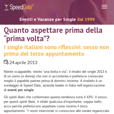
Navig
Eventi e Vacanze per Single
dal 1999
Quanto aspettare prima della
“prima volta”?
I single italiani sono riflessivi: sesso non
prima del terzo appuntamento
24 aprile 2013
Niente scappatelle, niente “una botta e via”: il ritratto del single 2013 è
di un uomo (o donna) che non si accontenta e preferisce conoscere
meglio il papabile partner prima di dormirci insieme. A rivelarlo è un
sondaggio di Speed Date, azienda leader in Italia nell’organizzazione
di
eventi per single
.
Gli spiriti liberi che confermano questa tendenza sono il 43%: il sesso,
per questi spiriti liberi, è infatti qualcosa d’importante, seppur bello,
ecco perché preferiscono aspettare come minimo il terzo
appuntamento. “I nostri intervistati si conoscono alle serate organizzate