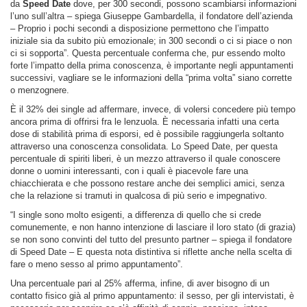
da
Speed Date
dove, per 300 secondi, possono scambiarsi informazioni
l’uno sull’altra – spiega Giuseppe Gambardella, il fondatore dell’azienda
– Proprio i pochi secondi a disposizione permettono che l’impatto
iniziale sia da subito più emozionale; in 300 secondi o ci si piace o non
ci si sopporta”. Questa percentuale conferma che, pur essendo molto
forte l’impatto della prima conoscenza, è importante negli appuntamenti
successivi, vagliare se le informazioni della “prima volta” siano corrette
o menzognere.
È il 32% dei single ad affermare, invece, di volersi concedere più tempo
ancora prima di offrirsi fra le lenzuola. È necessaria infatti una certa
dose di stabilità prima di esporsi, ed è possibile raggiungerla soltanto
attraverso una conoscenza consolidata. Lo Speed Date, per questa
percentuale di spiriti liberi, è un mezzo attraverso il quale conoscere
donne o uomini interessanti, con i quali è piacevole fare una
chiacchierata e che possono restare anche dei semplici amici, senza
che la relazione si tramuti in qualcosa di più serio e impegnativo.
“I single sono molto esigenti, a differenza di quello che si crede
comunemente, e non hanno intenzione di lasciare il loro stato (di grazia)
se non sono convinti del tutto del presunto partner – spiega il fondatore
di Speed Date – E questa nota distintiva si riflette anche nella scelta di
fare o meno sesso al primo appuntamento”.
Una percentuale pari al 25% afferma, infine, di aver bisogno di un
contatto fisico già al primo appuntamento: il sesso, per gli intervistati, è