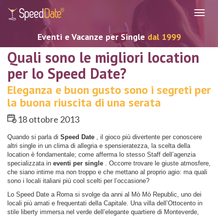
Navig
Eventi e Vacanze per Single
dal 1999
Quali sono le migliori location
per lo Speed Date?
Eleganza e buon gusto sono i segreti per
la buona riuscita di una serata
18 ottobre 2013
Quando si parla di
Speed Date
, il gioco più divertente per conoscere
altri single in un clima di allegria e spensieratezza, la scelta della
location è fondamentale; come afferma lo stesso Staff dell’agenzia
specializzata in
eventi per single
. Occorre trovare le giuste atmosfere,
che siano intime ma non troppo e che mettano al proprio agio: ma quali
sono i locali italiani più cool scelti per l’occasione?
Lo Speed Date a Roma si svolge da anni al Mò Mò Republic, uno dei
locali più amati e frequentati della Capitale. Una villa dell’Ottocento in
stile liberty immersa nel verde dell’elegante quartiere di Monteverde,