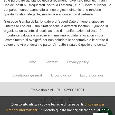
stile puro dato dal bianco degli arredamenti, diventato negli ultimi anni
uno dei posti più frequentati “sotto la Lanterna”, e lo S’Move di Napoli, le
cui pareti ricurve danno vita a linee e giochi dinamici che rendono
questa location elegante, moderna e al contempo divertente.
Giuseppe Gambardella, fondatore di Speed Date ci tiene a spiegare
l’interesse con cui il suo Staff sceglie le differenti location: “Quando si
organizza un evento, di qualsiasi tipo di manifestazione si tratti, è
importante valutare e scegliere in maniera oculata la location in cui
l’avvenimento si svolgerà per non deludere le aspettative e le attese di
coloro che vi prenderanno parte. L’impatto iniziale è quello che conta”.
Home
Contatti
Privacy policy
Condizioni generali
Dicono di noi
Lavora con noi
Emovision s.r.l. - P.I. 16290021001
Questo sito utilizza cookie tecnici e di terze parti.
Clicca qui per
ulteriori informazioni.
Chiudendo questo banner, cliccando qualunque