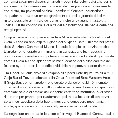
con ampi spazi non dispersivi, arredi moderni dai colori caldi che ben si
sposano con l’illuminazione confidenziale. Tre piani da scoprire arredati
con gusto, tra pavimenti originali, caminetti d’annata, caratteristici
lampadari a sfera e un ampio giardino in cui, nelle giornate dal clima
mite è possibile ammirare dei coniglietti che girovagano in assoluta
libertà. Il tutto condito dalla qualità della ristorazione sia per le cene che
per gli aperitivi.
Ci spostiamo al nord, precisamente a Milano nella storica location del
Gioia 69 che da anni ospita il gioco dello Speed Date. Ubicato nei pressi
della Stazione Centrale di Milano, il locale è ampio, essenziale e chic.
L’arredamento, curato e minimalista in cui spiccano luci, specchi e
poltroncine in cavallino non potevano mancare in un locale di gran moda
come il Gioia 69 che spicca fra le varie location della città capitale del
fashion system; con il suo stile invidiabile non poteva essere da meno.
Tra i locali più chic dove si svolgono gli Speed Date figura, tra gli altri, il
Gioja Bar di Treviso, situato nella Great Room del Best Western Hotel.
Il Gioja Bar, con un arredo molto curato e dai colori caldi, è rinomato in
città per il suo bancone retroilluminato e per la sua disinvolta capacità di
cambiare stile e clientela: dall’elegante caffetteria mattutina, al gustoso
ristorante per pranzo, per trasformarsi poi in una location di tendenza la
sera in cui ascoltare della buona musica, e conoscere nuovi amici
single, gustando un ottimo cocktail, vera specialità del locale.
Da segnalare anche tra le location più in voga il Blanco di Genova, dallo