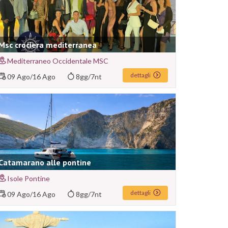
Msc crociera mediterranea
Mediterraneo Occidentale MSC
dettagli
09 Ago
/
16 Ago
8gg/7nt
Catamarano alle pontine
Isole Pontine
dettagli
09 Ago
/
16 Ago
8gg/7nt