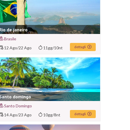
Rio de janeiro
Brasile
dettagli
12 Ago
/
22 Ago
11gg/10nt
Santo domingo
Santo Domingo
dettagli
14 Ago
/
23 Ago
10gg/8nt