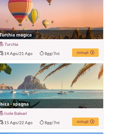
Turchia magica
Turchia
dettagli
14 Ago
/
21 Ago
8gg/7nt
Ibiza - spagna
Isole Baleari
dettagli
15 Ago
/
22 Ago
8gg/7nt