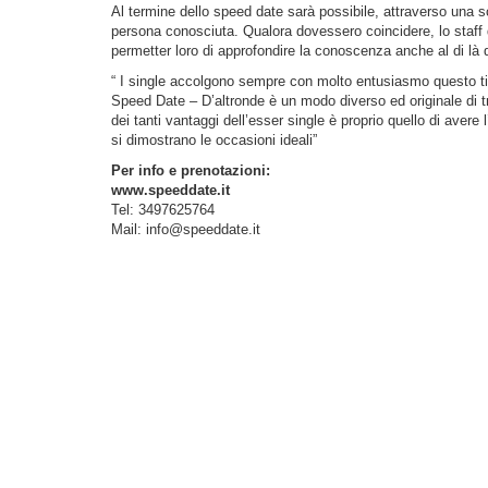
Al termine dello speed date sarà possibile, attraverso una 
persona conosciuta. Qualora dovessero coincidere, lo staff 
permetter loro di approfondire la conoscenza anche al di là d
“ I single accolgono sempre con molto entusiasmo questo t
Speed Date – D’altronde è un modo diverso ed originale di tr
dei tanti vantaggi dell’esser single è proprio quello di aver
si dimostrano le occasioni ideali”
Per info e prenotazioni:
www.speeddate.it
Tel: 3497625764
Mail:
info@speeddate.it