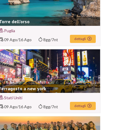
Torre dell'orso
Puglia
dettagli
09 Ago
/
16 Ago
8gg/7nt
Ferragosto a new york
Stati Uniti
dettagli
09 Ago
/
16 Ago
8gg/7nt