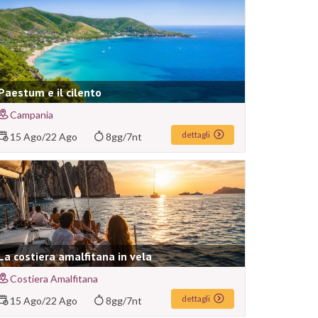
Paestum e il cilento
Campania
dettagli
15 Ago
/
22 Ago
8gg/7nt
La costiera amalfitana in vela
Costiera Amalfitana
dettagli
15 Ago
/
22 Ago
8gg/7nt