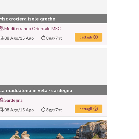
Msc crociera isole greche
Mediterraneo Orientale MSC
dettagli
08 Ago
/
15 Ago
8gg/7nt
La maddalena in vela - sardegna
Sardegna
dettagli
08 Ago
/
15 Ago
8gg/7nt