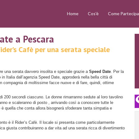
Home
Cos'è
Come Partecipa
Date a Pescara
der’s Cafè per una serata speciale
ere una serata davvero insolita e speciale grazie a
Speed Date
. Per la
 in Italia dall’agenzia Speed Date, approderà nella bella città di
in compagnia di moltissime facce nuove e di fare, quindi, ottime
 di 200 secondi ciascuno. Le donne rimarranno sedute al loro tavolino
ranno e scaleranno di posto , arrivando così a conoscere tutte le
 è quella che conta allora bisognerà sfoderare tanta simpatia e
nto è il Rider’s Cafè. Il locale si presenta come particolarmente
ca giusta contribuiranno a dar vita ad una serata ricca di divertimento