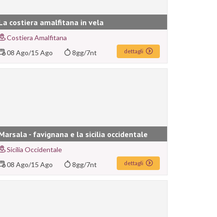
La costiera amalfitana in vela
Costiera Amalfitana
dettagli
08 Ago
/
15 Ago
8gg/7nt
Marsala - favignana e la sicilia occidentale
Sicilia Occidentale
dettagli
08 Ago
/
15 Ago
8gg/7nt