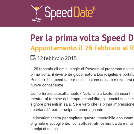
Per la prima volta Speed 
Appuntamento il 26 febbraio al Ri
12 febbraio 2015
Il 26 febbraio gli amici single di Pescara si preparano a viv
prima volta, il divertente gioco, nato a Los Angeles e portato
Pescara. Lo speed date è un’occasione unica per divertirsi 
nuove conoscenze
Come funziona esattamente? Nulla di più facile. 25 incontri
mentre, al termine del tempo prestabilito, gli uomini si alze
signore presenti in sala. Se è vero che la prima impressione
spontaneità per far colpo al primo sguardo.
La location scelta per ospitare questo imperdibile appuntame
originale e accogliente: luci soffuse, atmosfera calda e musi
e colpi di scena.