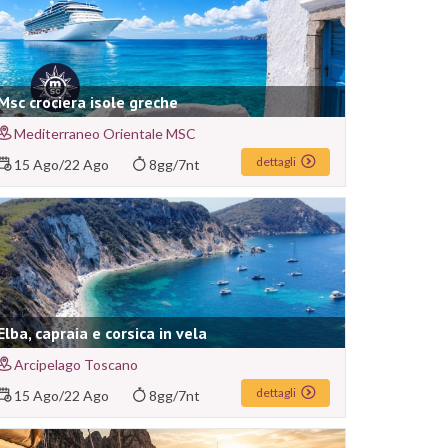
Msc crociera isole greche
Mediterraneo Orientale MSC
dettagli
15 Ago
/
22 Ago
8gg/7nt
Elba, capraia e corsica in vela
Arcipelago Toscano
dettagli
15 Ago
/
22 Ago
8gg/7nt