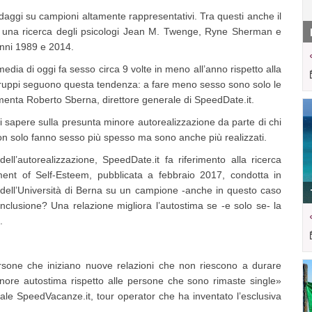
daggi su campioni altamente rappresentativi. Tra questi anche il
a una ricerca degli psicologi Jean M. Twenge, Ryne Sherman e
anni 1989 e 2014.
dia di oggi fa sesso circa 9 volte in meno all’anno rispetto alla
gruppi seguono questa tendenza: a fare meno sesso sono solo le
enta Roberto Sberna, direttore generale di SpeedDate.it.
di sapere sulla presunta minore autorealizzazione da parte di chi
non solo fanno sesso più spesso ma sono anche più realizzati.
ell’autorealizzazione, SpeedDate.it fa riferimento alla ricerca
ent of Self-Esteem, pubblicata a febbraio 2017, condotta in
hdell’Università di Berna su un campione -anche in questo caso
onclusione? Una relazione migliora l’autostima se -e solo se- la
.
persone che iniziano nuove relazioni che non riescono a durare
ore autostima rispetto alle persone che sono rimaste single»
tale SpeedVacanze.it, tour operator che ha inventato l’esclusiva
.