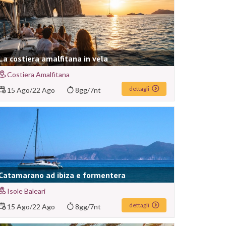
La costiera amalfitana in vela
Costiera Amalfitana
dettagli
15 Ago
/
22 Ago
8gg/7nt
Catamarano ad ibiza e formentera
Isole Baleari
dettagli
15 Ago
/
22 Ago
8gg/7nt