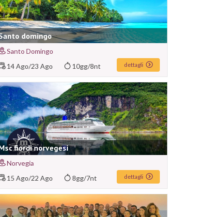
Santo domingo
Santo Domingo
dettagli
14 Ago
/
23 Ago
10gg/8nt
Msc fiordi norvegesi
Norvegia
dettagli
15 Ago
/
22 Ago
8gg/7nt