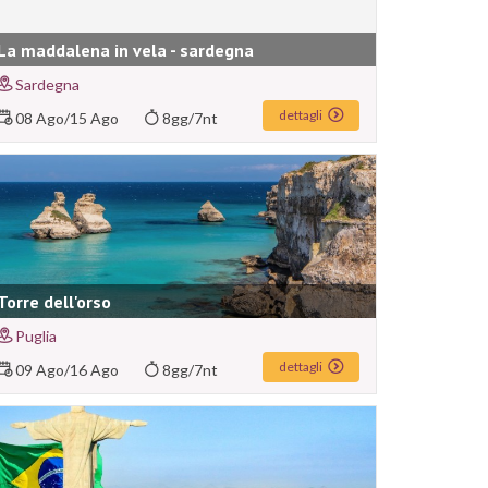
La maddalena in vela - sardegna
Sardegna
dettagli
08 Ago
/
15 Ago
8gg/7nt
Torre dell'orso
Puglia
dettagli
09 Ago
/
16 Ago
8gg/7nt