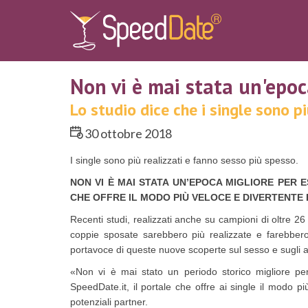
Non vi è mai stata un'epoc
Lo studio dice che i single sono p
30 ottobre 2018
I single sono più realizzati e fanno sesso più spesso.
NON VI È MAI STATA UN’EPOCA MIGLIORE PER E
CHE OFFRE IL MODO PIÙ VELOCE E DIVERTENTE
Recenti studi, realizzati anche su campioni di oltre 
coppie sposate sarebbero più realizzate e farebbero
portavoce di queste nuove scoperte sul sesso e sugli ap
«Non vi è mai stato un periodo storico migliore pe
SpeedDate.it, il portale che offre ai single il modo 
potenziali partner.