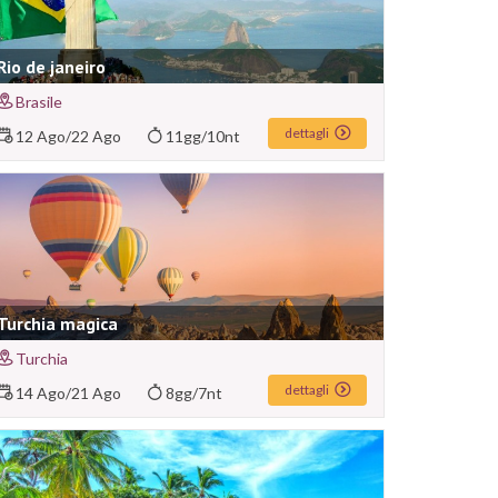
Rio de janeiro
Brasile
dettagli
12 Ago
/
22 Ago
11gg/10nt
Turchia magica
Turchia
dettagli
14 Ago
/
21 Ago
8gg/7nt