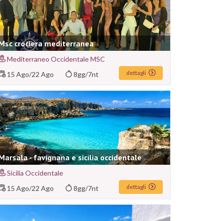
Msc crociera mediterranea
Mediterraneo Occidentale MSC
dettagli
15 Ago
/
22 Ago
8gg/7nt
Marsala - favignana e sicilia occidentale
Sicilia Occidentale
dettagli
15 Ago
/
22 Ago
8gg/7nt