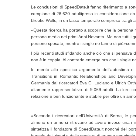
Le conclusioni di SpeedDate.it fanno riferimento a son
campione di 26.620 adultipreso in considerazione d
Brooke Wells, in un lasso temporale compreso tra gli 
«Questa ricerca ha portato a scoprire che la persona me
persona media nei primi Anni Novanta. Ma non tutti i 
persone sposate, mentre i single ne fanno di più»comm
I più recenti studi sfidando anche ciò che si pensava 
non è in coppia. Al contrario emerge ora che i single 
In merito allo specifico argomento dell’autostima e d
Transitions in Romantic Relationships and Developm
Germania dai ricercatori Eva C. Luciano e Ulrich Ort
altamente rappresentativo- di 9.069 adulti. La loro c
relazione è ben funzionante e stabile per oltre un anno
«Secondo i ricercatori dell’Università di Berna, le 
almeno un anno si ritrovano ad avere invece una min
sintetizza il fondatore di SpeedDate.it nonché del por
formula dei viaggi e delle crociere di gruppo per single