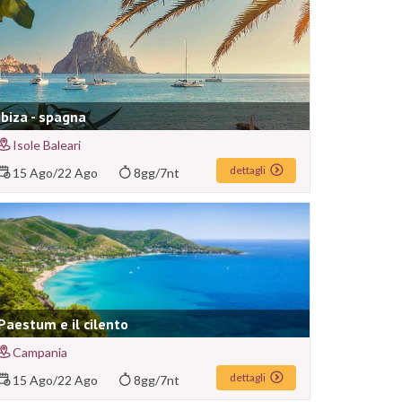
Ibiza - spagna
Isole Baleari
dettagli
15 Ago
/
22 Ago
8gg/7nt
Paestum e il cilento
Campania
dettagli
15 Ago
/
22 Ago
8gg/7nt