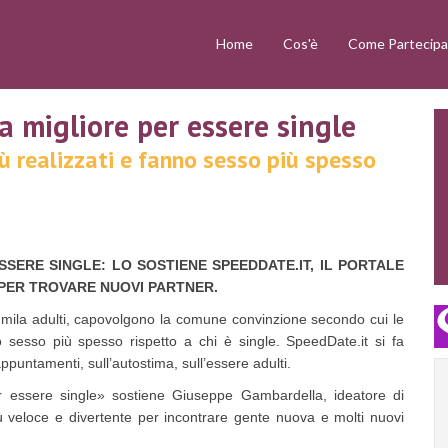
Home
Cos'è
Come Partecipa
a migliore per essere single
iù realizzati e fanno sesso più spesso
SSERE SINGLE: LO SOSTIENE SPEEDDATE.IT, IL PORTALE
 PER TROVARE NUOVI PARTNER.
26 mila adulti, capovolgono la comune convinzione secondo cui le
 sesso più spesso rispetto a chi è single. SpeedDate.it si fa
puntamenti, sull’autostima, sull’essere adulti.
r essere single» sostiene Giuseppe Gambardella, ideatore di
più veloce e divertente per incontrare gente nuova e molti nuovi