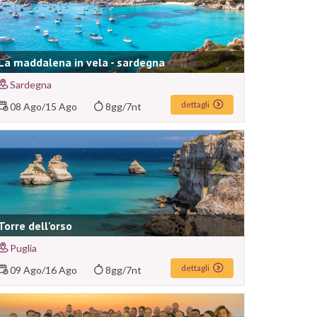
La maddalena in vela - sardegna
Sardegna
dettagli
08 Ago
/
15 Ago
8gg/7nt
Torre dell'orso
Puglia
dettagli
09 Ago
/
16 Ago
8gg/7nt