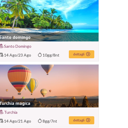
Santo domingo
Santo Domingo
dettagli
14 Ago
/
23 Ago
10gg/8nt
Turchia magica
Turchia
dettagli
14 Ago
/
21 Ago
8gg/7nt