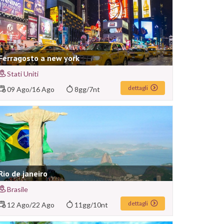
Ferragosto a new york
Stati Uniti
dettagli
09 Ago
/
16 Ago
8gg/7nt
Rio de janeiro
Brasile
dettagli
12 Ago
/
22 Ago
11gg/10nt