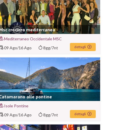
Msc crociera mediterranea
Mediterraneo Occidentale MSC
dettagli
09 Ago
/
16 Ago
8gg/7nt
Catamarano alle pontine
Isole Pontine
dettagli
09 Ago
/
16 Ago
8gg/7nt