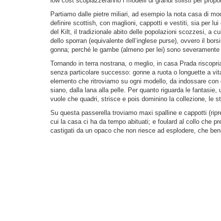
low cost scopiazzeranno i modelli di grandi stilisti per propor
Partiamo dalle pietre miliari, ad esempio la nota casa di m
definire scottish, con maglioni, cappotti e vestiti, sia per lui
del Kilt, il tradizionale abito delle popolazioni scozzesi, a cu
dello sporran (equivalente dell’inglese purse), ovvero il bors
gonna; perché le gambe (almeno per lei) sono severamente 
Tornando in terra nostrana, o meglio, in casa Prada riscopri
senza particolare successo: gonne a ruota o longuette a vi
elemento che ritroviamo su ogni modello, da indossare con g
siano, dalla lana alla pelle. Per quanto riguarda le fantas
vuole che quadri, strisce e pois dominino la collezione, le 
Su questa passerella troviamo maxi spalline e cappotti (rip
cui la casa ci ha da tempo abituati; e foulard al collo che pr
castigati da un opaco che non riesce ad esplodere, che bene