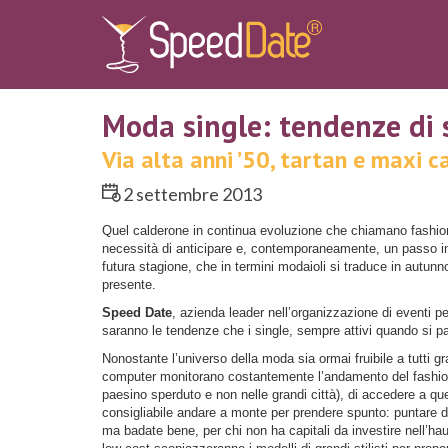
Moda single: tendenze di 
Via alta anni ’50, tartan e maxi c
2 settembre 2013
Quel calderone in continua evoluzione che chiamano fashio
necessità di anticipare e, contemporaneamente, un passo ind
futura stagione, che in termini modaioli si traduce in autunn
presente.
Speed Date
, azienda leader nell’organizzazione di eventi pe
saranno le tendenze che i single, sempre attivi quando si 
Nonostante l’universo della moda sia ormai fruibile a tutti gr
computer monitorano costantemente l’andamento del fashion
paesino sperduto e non nelle grandi città), di accedere a qu
consigliabile andare a monte per prendere spunto: puntare d
ma badate bene, per chi non ha capitali da investire nell’ha