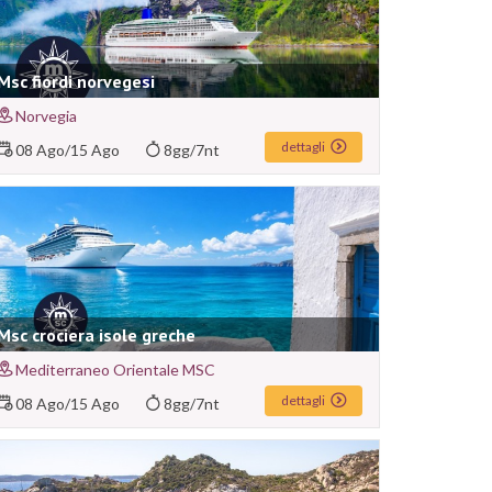
Msc fiordi norvegesi
Norvegia
dettagli
08 Ago
/
15 Ago
8gg/7nt
Msc crociera isole greche
Mediterraneo Orientale MSC
dettagli
08 Ago
/
15 Ago
8gg/7nt