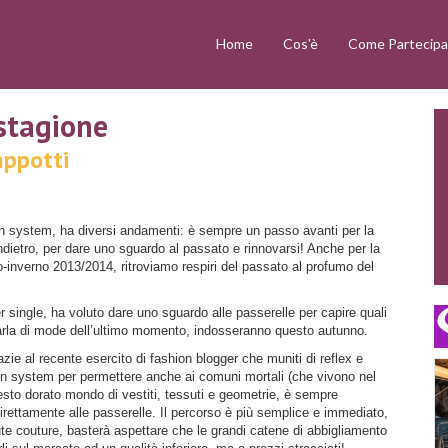
Home
Cos'è
Come Partecipa
stagione
appotti
n system, ha diversi andamenti: è sempre un passo avanti per la
ietro, per dare uno sguardo al passato e rinnovarsi! Anche per la
o-inverno 2013/2014, ritroviamo respiri del passato al profumo del
r single, ha voluto dare uno sguardo alle passerelle per capire quali
parla di mode dell’ultimo momento, indosseranno questo autunno.
azie al recente esercito di fashion blogger che muniti di reflex e
 system per permettere anche ai comuni mortali (che vivono nel
esto dorato mondo di vestiti, tessuti e geometrie, è sempre
irettamente alle passerelle. Il percorso è più semplice e immediato,
ute couture, basterà aspettare che le grandi catene di abbigliamento