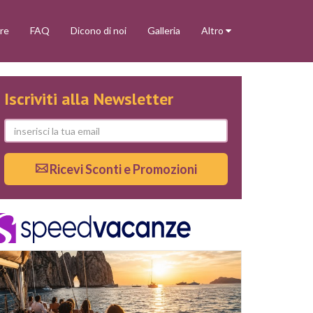
re
FAQ
Dicono di noi
Galleria
Altro
Iscriviti alla Newsletter
Ricevi Sconti e Promozioni