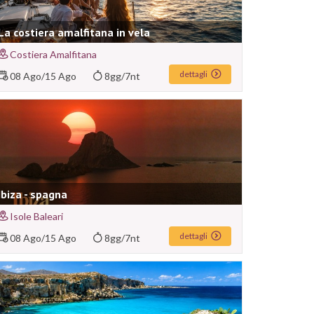
La costiera amalfitana in vela
Costiera Amalfitana
dettagli
08 Ago
/
15 Ago
8gg/7nt
Ibiza - spagna
Isole Baleari
dettagli
08 Ago
/
15 Ago
8gg/7nt