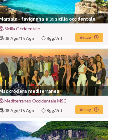
Marsala - favignana e la sicilia occidentale
Sicilia Occidentale
dettagli
08 Ago
/
15 Ago
8gg/7nt
Msc crociera mediterranea
Mediterraneo Occidentale MSC
dettagli
08 Ago
/
15 Ago
8gg/7nt