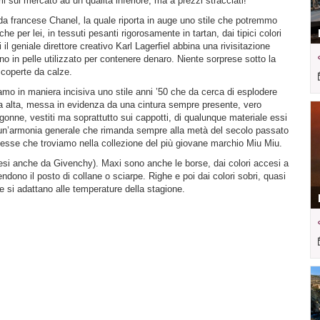
li sul mercato ad un qualità inferiore, ma a prezzi stracciati!
oda francese Chanel, la quale riporta in auge uno stile che potremmo
 che per lei, in tessuti pesanti rigorosamente in tartan, dai tipici colori
i il geniale direttore creativo Karl Lagerfiel abbina una rivisitazione
ino in pelle utilizzato per contenere denaro. Niente sorprese sotto la
coperte da calze.
amo in maniera incisiva uno stile anni ’50 che da cerca di esplodere
ta alta, messa in evidenza da una cintura sempre presente, vero
onne, vestiti ma soprattutto sui cappotti, di qualunque materiale essi
ie, un’armonia generale che rimanda sempre alla metà del secolo passato
stesse che troviamo nella collezione del più giovane marchio Miu Miu.
resi anche da Givenchy). Maxi sono anche le borse, dai colori accesi a
endono il posto di collane o sciarpe. Righe e poi dai colori sobri, quasi
 si adattano alle temperature della stagione.