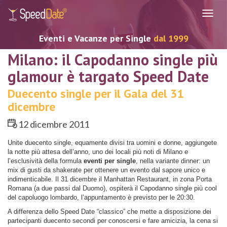
Navig
Eventi e Vacanze per Single
dal 1999
Milano: il Capodanno single più
glamour è targato Speed Date
Duecento single per il Gala del 31
dicembre
12 dicembre 2011
Unite duecento single, equamente divisi tra uomini e donne, aggiungete
la notte più attesa dell’anno, uno dei locali più noti di Milano e
l’esclusività della formula
eventi per single
, nella variante dinner: un
mix di gusti da shakerate per ottenere un evento dal sapore unico e
indimenticabile. Il 31 dicembre il Manhattan Restaurant, in zona Porta
Romana (a due passi dal Duomo), ospiterà il Capodanno single più cool
del capoluogo lombardo, l’appuntamento è previsto per le 20:30.
A differenza dello Speed Date “classico” che mette a disposizione dei
partecipanti duecento secondi per conoscersi e fare amicizia, la cena si