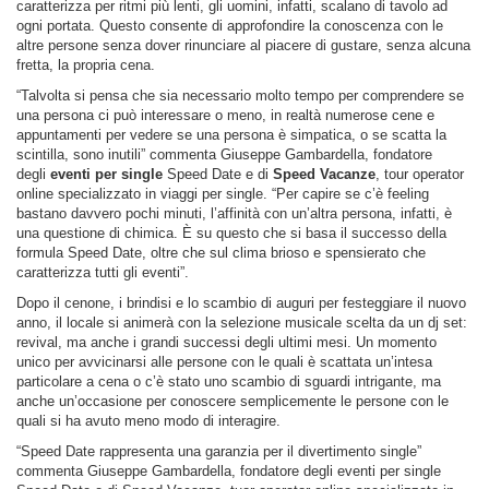
caratterizza per ritmi più lenti, gli uomini, infatti, scalano di tavolo ad
ogni portata. Questo consente di approfondire la conoscenza con le
altre persone senza dover rinunciare al piacere di gustare, senza alcuna
fretta, la propria cena.
“Talvolta si pensa che sia necessario molto tempo per comprendere se
una persona ci può interessare o meno, in realtà numerose cene e
appuntamenti per vedere se una persona è simpatica, o se scatta la
scintilla, sono inutili” commenta Giuseppe Gambardella, fondatore
degli
eventi per single
Speed Date e di
Speed Vacanze
, tour operator
online specializzato in viaggi per single. “Per capire se c’è feeling
bastano davvero pochi minuti, l’affinità con un’altra persona, infatti, è
una questione di chimica. È su questo che si basa il successo della
formula Speed Date, oltre che sul clima brioso e spensierato che
caratterizza tutti gli eventi”.
Dopo il cenone, i brindisi e lo scambio di auguri per festeggiare il nuovo
anno, il locale si animerà con la selezione musicale scelta da un dj set:
revival, ma anche i grandi successi degli ultimi mesi. Un momento
unico per avvicinarsi alle persone con le quali è scattata un’intesa
particolare a cena o c’è stato uno scambio di sguardi intrigante, ma
anche un’occasione per conoscere semplicemente le persone con le
quali si ha avuto meno modo di interagire.
“Speed Date rappresenta una garanzia per il divertimento single”
commenta Giuseppe Gambardella, fondatore degli eventi per single