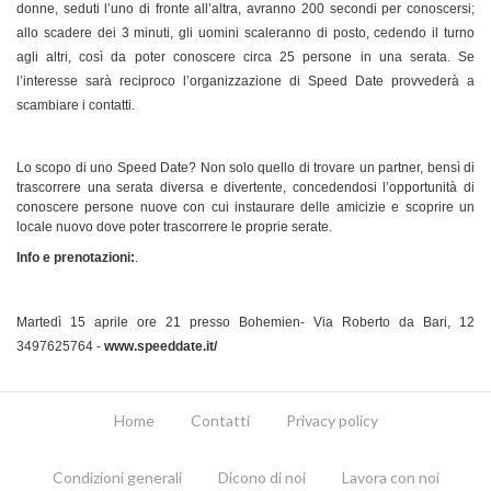
donne, seduti l’uno di fronte all’altra, avranno 200 secondi per conoscersi;
allo scadere dei 3 minuti, gli uomini scaleranno di posto, cedendo il turno
agli altri, così da poter conoscere circa 25 persone in una serata. Se
l’interesse sarà reciproco l’organizzazione di Speed Date provvederà a
scambiare i contatti.
Lo scopo di uno Speed Date? Non solo quello di trovare un partner, bensì di
trascorrere una serata diversa e divertente, concedendosi l’opportunità di
conoscere persone nuove con cui instaurare delle amicizie e scoprire un
locale nuovo dove poter trascorrere le proprie serate.
Info e prenotazioni:
.
Martedì 15 aprile ore 21 presso Bohemien- Via Roberto da Bari, 12
3497625764 -
www.speeddate.it/
Home
Contatti
Privacy policy
Condizioni generali
Dicono di noi
Lavora con noi