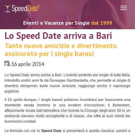
Navig
Eventi e Vacanze per Single
dal 1999
Lo Speed Date arriva a Bari
Tante nuove amicizie e divertimento
assicurato per i single baresi
16 aprile 2014
Lo Speed Date arriva anche a Bari. L’evento preferito dai single di tutta Italia,
introdotto undici anni fa da Giuseppe Gambardella, che permette ai single di
divertirsi stringendo tante nuove amicizie, raggiunge anche il capoluogo
pugliese.
Il 15 aprile dunque, i single baresi potranno incontrarsi per trascorrere una
divertente serata immersi in una location d’eccezione: Il Bohemien,
affascinante locale dall’atmosfera che ricorda la Chicago degli anni 50 in un
ambiente davvero molto accogliente e di classe, che offre ai suoi clienti dei
buonissimi cocktail.
La formula con cui lo
Speed Date
si presenterà è quella classica: uomini e