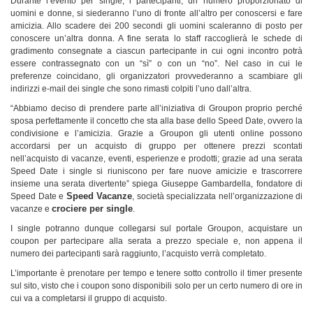
Durante l’evento per single, i partecipanti, un numero proporzionato di
uomini e donne, si siederanno l’uno di fronte all’altro per conoscersi e fare
amicizia. Allo scadere dei 200 secondi gli uomini scaleranno di posto per
conoscere un’altra donna. A fine serata lo staff raccoglierà le schede di
gradimento consegnate a ciascun partecipante in cui ogni incontro potrà
essere contrassegnato con un “sì” o con un “no”. Nel caso in cui le
preferenze coincidano, gli organizzatori provvederanno a scambiare gli
indirizzi e-mail dei single che sono rimasti colpiti l’uno dall’altra.
“Abbiamo deciso di prendere parte all’iniziativa di Groupon proprio perché
sposa perfettamente il concetto che sta alla base dello Speed Date, ovvero la
condivisione e l’amicizia. Grazie a Groupon gli utenti online possono
accordarsi per un acquisto di gruppo per ottenere prezzi scontati
nell’acquisto di vacanze, eventi, esperienze e prodotti; grazie ad una serata
Speed Date i single si riuniscono per fare nuove amicizie e trascorrere
insieme una serata divertente” spiega Giuseppe Gambardella, fondatore di
Speed Vacanze
Speed Date e
, società specializzata nell’organizzazione di
crociere per single
vacanze e
.
I single potranno dunque collegarsi sul portale Groupon, acquistare un
coupon per partecipare alla serata a prezzo speciale e, non appena il
numero dei partecipanti sarà raggiunto, l’acquisto verrà completato.
L’importante è prenotare per tempo e tenere sotto controllo il timer presente
sul sito, visto che i coupon sono disponibili solo per un certo numero di ore in
cui va a completarsi il gruppo di acquisto.