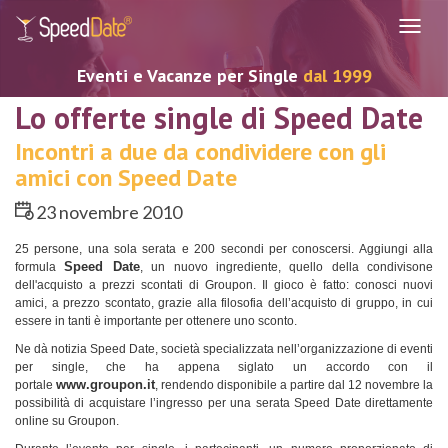
Navig
Eventi e Vacanze per Single
dal 1999
Lo offerte single di Speed Date
Incontri a due da condividere con gli
amici con Speed Date
23 novembre 2010
25 persone, una sola serata e 200 secondi per conoscersi. Aggiungi alla
Speed Date
formula
, un nuovo ingrediente, quello della condivisone
dell'acquisto a prezzi scontati di Groupon. Il gioco è fatto: conosci nuovi
amici, a prezzo scontato, grazie alla filosofia dell’acquisto di gruppo, in cui
essere in tanti è importante per ottenere uno sconto.
Ne dà notizia Speed Date, società specializzata nell’organizzazione di eventi
per single, che ha appena siglato un accordo con il
www.groupon.it
portale
, rendendo disponibile a partire dal 12 novembre la
possibilità di acquistare l’ingresso per una serata Speed Date direttamente
online su Groupon.