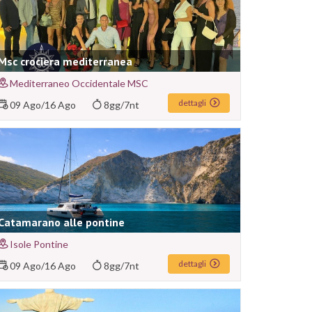
Msc crociera mediterranea
Mediterraneo Occidentale MSC
dettagli
09 Ago
/
16 Ago
8gg/7nt
Catamarano alle pontine
Isole Pontine
dettagli
09 Ago
/
16 Ago
8gg/7nt