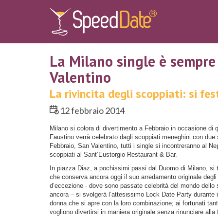
La Milano single è sempre 
Valentino
La rivincita degli scoppiati: si fe
12 febbraio 2014
Milano si colora di divertimento a Febbraio in occasione di
Faustino verrà celebrato dagli scoppiati meneghini con due
Febbraio, San Valentino, tutti i single si incontreranno al 
scoppiati al Sant’Eustorgio Restaurant & Bar.
In piazza Diaz, a pochissimi passi dal Duomo di Milano, si t
che conserva ancora oggi il suo arredamento originale degli
d’eccezione - dove sono passate celebrità del mondo dello spet
ancora – si svolgerà l’attesissimo Lock Date Party durante i
donna che si apre con la loro combinazione; ai fortunati tant
vogliono divertirsi in maniera originale senza rinunciare alla