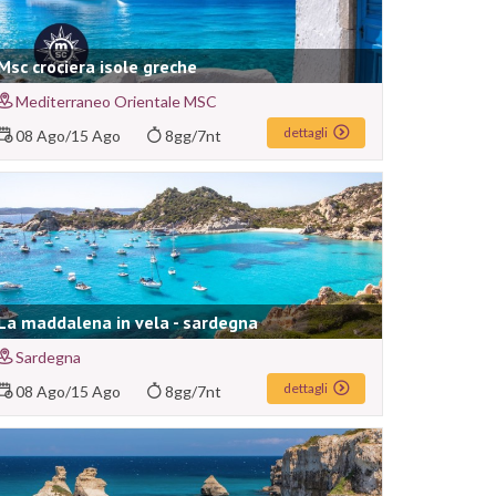
Msc crociera isole greche
Mediterraneo Orientale MSC
dettagli
08 Ago
/
15 Ago
8gg/7nt
La maddalena in vela - sardegna
Sardegna
dettagli
08 Ago
/
15 Ago
8gg/7nt