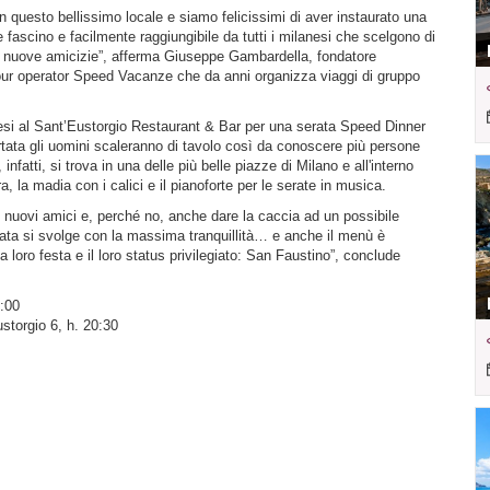
 questo bellissimo locale e siamo felicissimi di aver instaurato una
le fascino e facilmente raggiungibile da tutti i milanesi che scelgono di
re nuove amicizie”, afferma Giuseppe Gambardella, fondatore
ur operator Speed Vacanze che da anni organizza viaggi di gruppo
ttesi al Sant’Eustorgio Restaurant & Bar per una serata Speed Dinner
rtata gli uomini scaleranno di tavolo così da conoscere più persone
infatti, si trova in una delle più belle piazze di Milano e all'interno
ra, la madia con i calici e il pianoforte per le serate in musica.
 nuovi amici e, perché no, anche dare la caccia ad un possibile
erata si svolge con la massima tranquillità… e anche il menù è
a loro festa e il loro status privilegiato: San Faustino”, conclude
1:00
storgio 6, h. 20:30