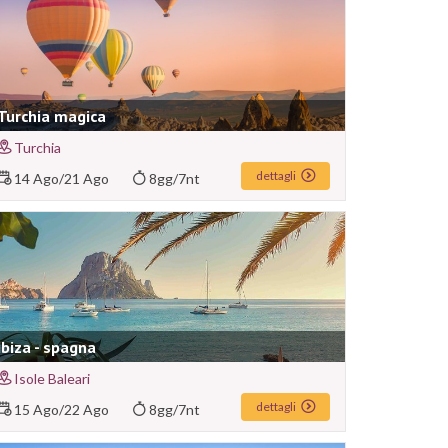
Turchia magica
Turchia
dettagli
14 Ago
/
21 Ago
8gg/7nt
Ibiza - spagna
Isole Baleari
dettagli
15 Ago
/
22 Ago
8gg/7nt