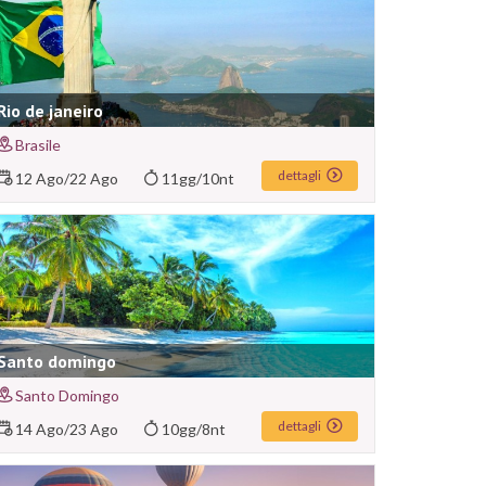
Rio de janeiro
Brasile
dettagli
12 Ago
/
22 Ago
11gg/10nt
Santo domingo
Santo Domingo
dettagli
14 Ago
/
23 Ago
10gg/8nt