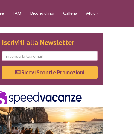
re
FAQ
Dicono di noi
Galleria
Altro
Iscriviti alla Newsletter
Ricevi Sconti e Promozioni