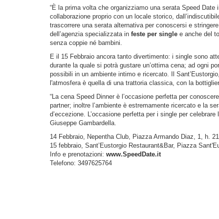
“È la prima volta che organizziamo una serata Speed Date in
collaborazione proprio con un locale storico, dall’indiscutibi
trascorrere una serata alternativa per conoscersi e stringe
dell’agenzia specializzata in
feste per single
e anche del to
senza coppie né bambini.
E il 15 Febbraio ancora tanto divertimento: i single sono a
durante la quale si potrà gustare un’ottima cena; ad ogni po
possibili in un ambiente intimo e ricercato. Il Sant’Eustorgio, 
l'atmosfera è quella di una trattoria classica, con la bottiglie
“La cena Speed Dinner è l’occasione perfetta per conoscere
partner; inoltre l’ambiente è estremamente ricercato e la s
d’eccezione. L’occasione perfetta per i single per celebrare l
Giuseppe Gambardella.
14 Febbraio, Nepentha Club, Piazza Armando Diaz, 1, h. 2
15 febbraio, Sant’Eustorgio Restaurant&Bar, Piazza Sant'Eu
Info e prenotazioni:
www.SpeedDate.it
Telefono: 3497625764