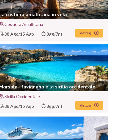
La costiera amalfitana in vela
Costiera Amalfitana
dettagli
08 Ago
/
15 Ago
8gg/7nt
Marsala - favignana e la sicilia occidentale
Sicilia Occidentale
dettagli
08 Ago
/
15 Ago
8gg/7nt