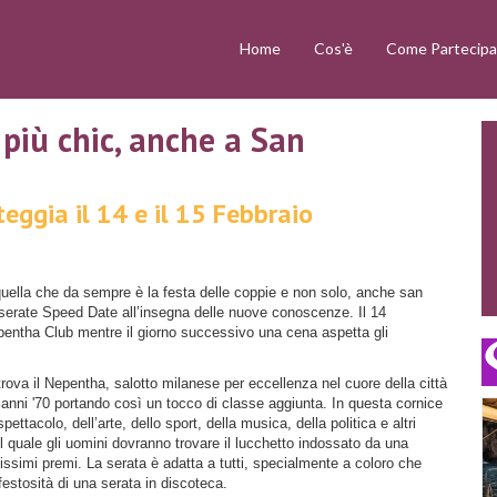
Home
Cos'è
Come Partecipa
più chic, anche a San
steggia il 14 e il 15 Febbraio
 quella che da sempre è la festa delle coppie e non solo, anche san
 serate Speed Date all’insegna delle nuove conoscenze. Il 14
Nepentha Club mentre il giorno successivo una cena aspetta gli
rova il Nepentha, salotto milanese per eccellenza nel cuore della città
 anni '70 portando così un tocco di classe aggiunta. In questa cornice
tacolo, dell’arte, dello sport, della musica, della politica e altri
l quale gli uomini dovranno trovare il lucchetto indossato da una
issimi premi. La serata è adatta a tutti, specialmente a coloro che
 festosità di una serata in discoteca.