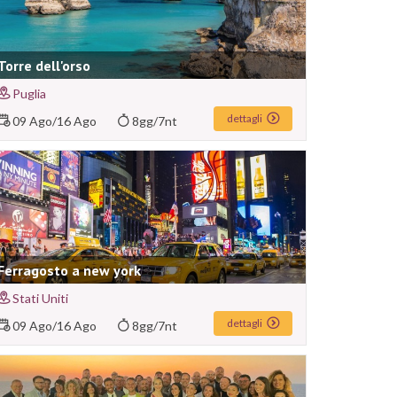
Torre dell'orso
Puglia
dettagli
09 Ago
/
16 Ago
8gg/7nt
Ferragosto a new york
Stati Uniti
dettagli
09 Ago
/
16 Ago
8gg/7nt