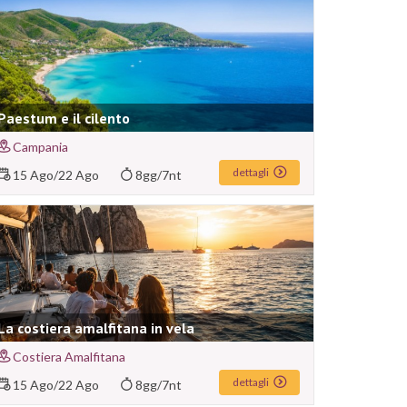
Paestum e il cilento
Campania
dettagli
15 Ago
/
22 Ago
8gg/7nt
La costiera amalfitana in vela
Costiera Amalfitana
dettagli
15 Ago
/
22 Ago
8gg/7nt