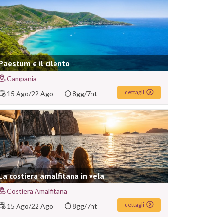
Paestum e il cilento
Campania
dettagli
15 Ago
/
22 Ago
8gg/7nt
La costiera amalfitana in vela
Costiera Amalfitana
dettagli
15 Ago
/
22 Ago
8gg/7nt