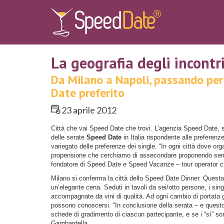
La geografia degli incontr
Da Milano a Napoli, passando per 
Date preferito
23 aprile 2012
Città che vai Speed Date che trovi. L’agenzia Speed Date, 
delle serate
Speed Date
in Italia rispondente alle preferen
variegato delle preferenze dei single. “In ogni città dove 
propensione che cerchiamo di assecondare proponendo semp
fondatore di Speed Date e Speed Vacanze – tour operator c
Milano si conferma la città dello Speed Date Dinner. Ques
un’elegante cena. Seduti in tavoli da sei/otto persone, i sin
accompagnate da vini di qualità. Ad ogni cambio di portata gl
possono conoscersi. “In conclusione della serata – e quest
schede di gradimento di ciascun partecipante, e se i “sì” son
Gambardella.