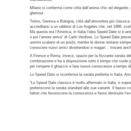
Milano si conferma come città dall’anima chic ed elegante, c
glamour.
Torino, Genova e Bologna, città dall’atmosfera più classica
accreditarsi a un rabbino di Los Angeles che, nel 1998, scelse
Ma questa era l’America; in Italia l’idea Speed Date si è and
o poi l’amore arriva” di Carlo Verdone. Lo Speed Date preve
uomini scalano di un posto, mentre le donne restano sempre 
conoscere nuovi amici divertendosi e magari… trovare anc
A Firenze e Roma, invece, spazio per la frizzante serata d
combinazione e ha a disposizione tutto il tempo che vuole pe
per rompere il ghiaccio e fare nuove conoscenze a tempo d
Lo Speed Date si riconferma la serata preferita in Italia. Anc
“Lo Speed Date classico è molto affermato in Italia, e sopr
preferiscono la serata standard alle sue varianti. Il basso cost
fattori che favoriscono la conoscenza e fanno diminuire l’e