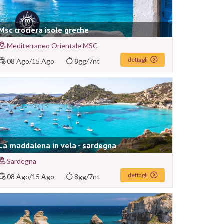
Msc crociera isole greche
Mediterraneo Orientale MSC
dettagli
08 Ago
/
15 Ago
8gg/7nt
La maddalena in vela - sardegna
Sardegna
dettagli
08 Ago
/
15 Ago
8gg/7nt