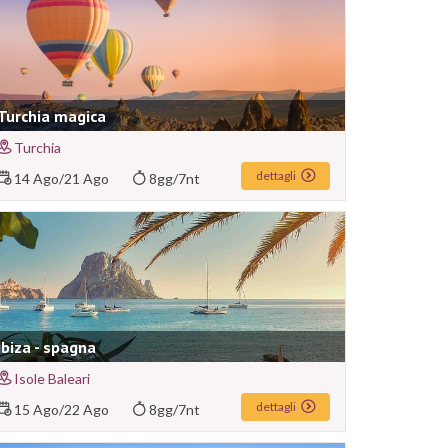
Turchia magica
Turchia
dettagli
14 Ago
/
21 Ago
8gg/7nt
Ibiza - spagna
Isole Baleari
dettagli
15 Ago
/
22 Ago
8gg/7nt