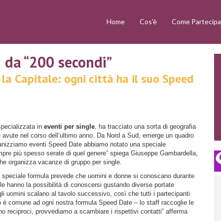
Home
Cos'è
Come Partecipa
i da “200 secondi”
la Capitale: ogni città ha il suo Speed
specializzata in
eventi per single
, ha tracciato una sorta di geografia
ze avute nel corso dell’ultimo anno. Da Nord a Sud, emerge un quadro
organizziamo eventi Speed Date abbiamo notato una speciale
re più spesso serate di quel genere” spiega Giuseppe Gambardella,
he organizza vacanze di gruppo per single.
ta speciale formula prevede che uomini e donne si conoscano durante
gle hanno la possibilità di conoscersi gustando diverse portate
i uomini scalano al tavolo successivo, così che tutti i partecipanti
o è comune ad ogni nostra formula Speed Date – lo staff raccoglie le
o reciproci, provvediamo a scambiare i rispettivi contatti” afferma