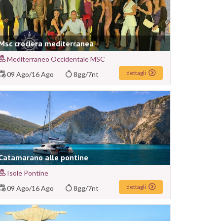
Msc crociera mediterranea
Mediterraneo Occidentale MSC
dettagli
09 Ago
/
16 Ago
8gg/7nt
Catamarano alle pontine
Isole Pontine
dettagli
09 Ago
/
16 Ago
8gg/7nt