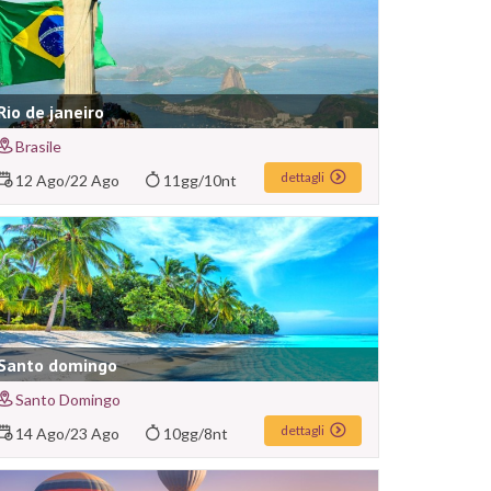
Rio de janeiro
Brasile
dettagli
12 Ago
/
22 Ago
11gg/10nt
Santo domingo
Santo Domingo
dettagli
14 Ago
/
23 Ago
10gg/8nt