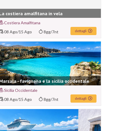
La costiera amalfitana in vela
Costiera Amalfitana
dettagli
08 Ago
/
15 Ago
8gg/7nt
Marsala - favignana e la sicilia occidentale
Sicilia Occidentale
dettagli
08 Ago
/
15 Ago
8gg/7nt