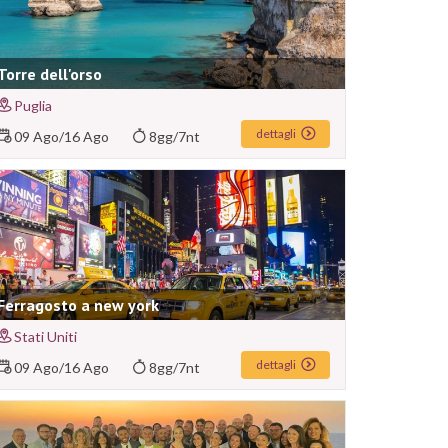
Torre dell'orso
Puglia
dettagli
09 Ago
/
16 Ago
8gg/7nt
Ferragosto a new york
Stati Uniti
dettagli
09 Ago
/
16 Ago
8gg/7nt