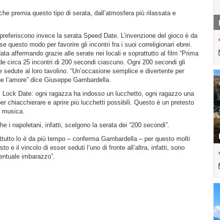
he premia questo tipo di serata, dall’atmosfera più rilassata e
 preferiscono invece la serata Speed Date. L’invenzione del gioco è da
 questo modo per favorire gli incontri fra i suoi correligionari ebrei.
ata affermando grazie alle serate nei locali e soprattutto al film “Prima
de circa 25 incontri di 200 secondi ciascuno. Ogni 200 secondi gli
sedute al loro tavolino. “Un’occasione semplice e divertente per
he l’amore” dice Giuseppe Gambardella.
el Lock Date: ogni ragazza ha indosso un lucchetto, ogni ragazzo una
r chiacchierare e aprire più lucchetti possibili. Questo è un pretesto
i musica.
he i napoletani, infatti, scelgono la serata dei “200 secondi”.
attutto lo è da più tempo – conferma Gambardella – per questo molti
o e il vincolo di esser seduti l’uno di fronte all’altra, infatti, sono
ventuale imbarazzo”.