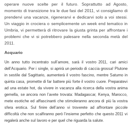
operare nuove scelte per il futuro. Soprattutto ad Agosto,
momento di transizione tra le due fasi del 2011, vi consigliamo di
prendervi una vacanze, rigenerarvi e dedicarvi solo a voi stessi.
Un viaggio in crociera o semplicemente un week end tematico in
Umbria, vi permetterà di ritrovare la giusta grinta per affrontare i
problemi che vi si potrebbero palesare nella seconda metà del
2011.
Acquario
Un anno tutto incentrato sull’amore, sarà il vostro 2011, cari amici
dell’Acquario. Per i single, si aprirà un periodo di caccia grossa! Plutone
in sestile dal Sagittario, aumenterà il vostro fascino, mentre Saturno in
quinta casa, promette di far battere più forte il vostro cuore. Preparatevi
ad una estate hot, da vivere in vacanza alla ricerca della vostra anima
gemella, se ancora non l’avete trovata: Madagascar, Kenya, Marocco,
mete esotiche ed affascinanti che stimoleranno ancora di più la vostra
sfera erotica. Sul finire dell’anno vi troverete ad affrontare piccole
difficoltà che non scalfiranno però l’insieme perfetto che questo 2011 vi
regalerà anche sul lavoro e per quel che riguarda la salute.