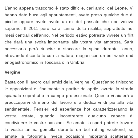
L’anno appena trascorso è stato difficile, cari amici del Leone. Vi
hanno dato buca agli appuntamenti, avete preso qualche due di
picche oppure avete avuto un ex del passato che non voleva
saperne. Il 2011 però sarà l’anno della risalita, soprattutto nei
mesi centrali dell’anno. Nel periodo estivo potreste vivrete un flirt
che darà una svolta importante alla vostra vita amorosa. Sarà
necessario però riuscire a staccare la spina durante l’anno,
ritrovando il contatto con la natura, magari con un bel week end
enogastronomico in Toscana o in Umbria.
Vergine
Basta con il lavoro cari amici della Vergine. Quest’anno finiscono
le opposizioni e, finalmente a partire da aprile, avrete la strada
spianata soprattutto in campo professionale. Questo vi aiuterà a
preoccuparvi di meno del lavoro e a dedicarvi di più alla vita
sentimentale. Pensieri ed esperienze hot caratterizzeranno la
vostra estate, quando incontrerete qualcuno capace di
condividere le vostre passioni. Se amate lo sport potrete trovare
la vostra anima gemella durante un bel rafting weekend, se
amate la fotografia invece occasioni importanti scatteranno