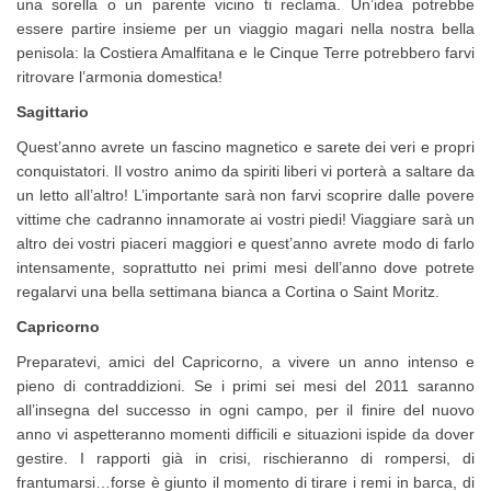
una sorella o un parente vicino ti reclama. Un’idea potrebbe
essere partire insieme per un viaggio magari nella nostra bella
penisola: la Costiera Amalfitana e le Cinque Terre potrebbero farvi
ritrovare l’armonia domestica!
Sagittario
Quest’anno avrete un fascino magnetico e sarete dei veri e propri
conquistatori. Il vostro animo da spiriti liberi vi porterà a saltare da
un letto all’altro! L’importante sarà non farvi scoprire dalle povere
vittime che cadranno innamorate ai vostri piedi! Viaggiare sarà un
altro dei vostri piaceri maggiori e quest’anno avrete modo di farlo
intensamente, soprattutto nei primi mesi dell’anno dove potrete
regalarvi una bella settimana bianca a Cortina o Saint Moritz.
Capricorno
Preparatevi, amici del Capricorno, a vivere un anno intenso e
pieno di contraddizioni. Se i primi sei mesi del 2011 saranno
all’insegna del successo in ogni campo, per il finire del nuovo
anno vi aspetteranno momenti difficili e situazioni ispide da dover
gestire. I rapporti già in crisi, rischieranno di rompersi, di
frantumarsi…forse è giunto il momento di tirare i remi in barca, di