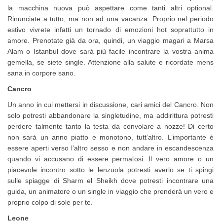
la macchina nuova può aspettare come tanti altri optional.
Rinunciate a tutto, ma non ad una vacanza. Proprio nel periodo
estivo vivrete infatti un tornado di emozioni hot soprattutto in
amore. Prenotate già da ora, quindi, un viaggio magari a Marsa
Alam o Istanbul dove sarà più facile incontrare la vostra anima
gemella, se siete single. Attenzione alla salute e ricordate mens
sana in corpore sano.
Cancro
Un anno in cui mettersi in discussione, cari amici del Cancro. Non
solo potresti abbandonare la singletudine, ma addirittura potresti
perdere talmente tanto la testa da convolare a nozze! Di certo
non sarà un anno piatto e monotono, tutt’altro. L’importante è
essere aperti verso l’altro sesso e non andare in escandescenza
quando vi accusano di essere permalosi. Il vero amore o un
piacevole incontro sotto le lenzuola potresti averlo se ti spingi
sulle spiagge di Sharm el Sheikh dove potresti incontrare una
guida, un animatore o un single in viaggio che prenderà un vero e
proprio colpo di sole per te.
Leone