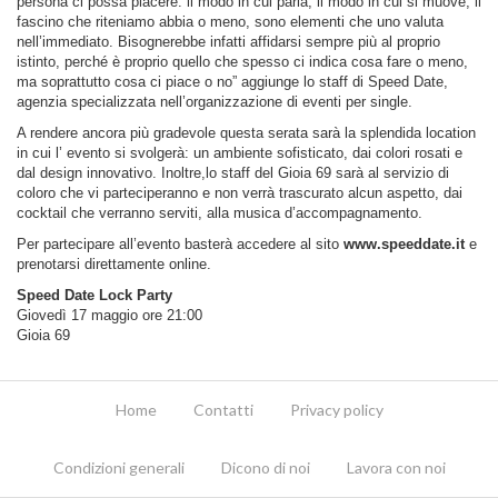
persona ci possa piacere: il modo in cui parla, il modo in cui si muove, il
fascino che riteniamo abbia o meno, sono elementi che uno valuta
nell’immediato. Bisognerebbe infatti affidarsi sempre più al proprio
istinto, perché è proprio quello che spesso ci indica cosa fare o meno,
ma soprattutto cosa ci piace o no” aggiunge lo staff di Speed Date,
agenzia specializzata nell’organizzazione di eventi per single.
A rendere ancora più gradevole questa serata sarà la splendida location
in cui l’ evento si svolgerà: un ambiente sofisticato, dai colori rosati e
dal design innovativo. Inoltre,lo staff del Gioia 69 sarà al servizio di
coloro che vi parteciperanno e non verrà trascurato alcun aspetto, dai
cocktail che verranno serviti, alla musica d’accompagnamento.
Per partecipare all’evento basterà accedere al sito
www.speeddate.it
e
prenotarsi direttamente online.
Speed Date Lock Party
Giovedì 17 maggio ore 21:00
Gioia 69
Home
Contatti
Privacy policy
Condizioni generali
Dicono di noi
Lavora con noi