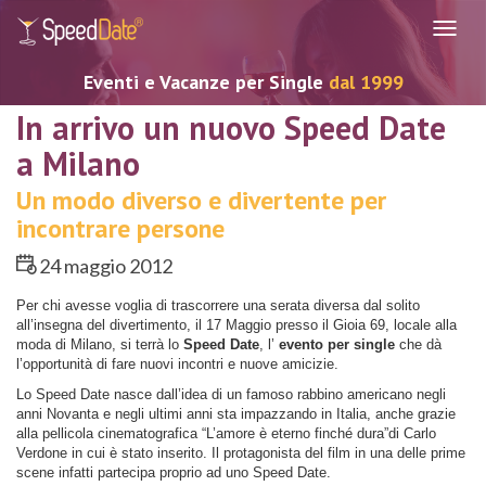
Navig
Eventi e Vacanze per Single
dal 1999
In arrivo un nuovo Speed Date
a Milano
Un modo diverso e divertente per
incontrare persone
24 maggio 2012
Per chi avesse voglia di trascorrere una serata diversa dal solito
all’insegna del divertimento, il 17 Maggio presso il Gioia 69, locale alla
moda di Milano, si terrà lo
Speed Date
, l’
evento per single
che dà
l’opportunità di fare nuovi incontri e nuove amicizie.
Lo Speed Date nasce dall’idea di un famoso rabbino americano negli
anni Novanta e negli ultimi anni sta impazzando in Italia, anche grazie
alla pellicola cinematografica “L’amore è eterno finché dura”di Carlo
Verdone in cui è stato inserito. Il protagonista del film in una delle prime
scene infatti partecipa proprio ad uno Speed Date.