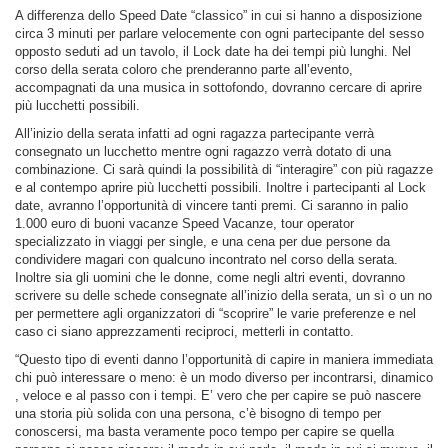
A differenza dello Speed Date “classico” in cui si hanno a disposizione
circa 3 minuti per parlare velocemente con ogni partecipante del sesso
opposto seduti ad un tavolo, il Lock date ha dei tempi più lunghi. Nel
corso della serata coloro che prenderanno parte all’evento,
accompagnati da una musica in sottofondo, dovranno cercare di aprire
più lucchetti possibili.
All’inizio della serata infatti ad ogni ragazza partecipante verrà
consegnato un lucchetto mentre ogni ragazzo verrà dotato di una
combinazione. Ci sarà quindi la possibilità di “interagire” con più ragazze
e al contempo aprire più lucchetti possibili. Inoltre i partecipanti al Lock
date, avranno l’opportunità di vincere tanti premi. Ci saranno in palio
1.000 euro di buoni vacanze Speed Vacanze, tour operator
specializzato in viaggi per single, e una cena per due persone da
condividere magari con qualcuno incontrato nel corso della serata.
Inoltre sia gli uomini che le donne, come negli altri eventi, dovranno
scrivere su delle schede consegnate all’inizio della serata, un sì o un no
per permettere agli organizzatori di “scoprire” le varie preferenze e nel
caso ci siano apprezzamenti reciproci, metterli in contatto.
“Questo tipo di eventi danno l’opportunità di capire in maniera immediata
chi può interessare o meno: è un modo diverso per incontrarsi, dinamico
, veloce e al passo con i tempi. E’ vero che per capire se può nascere
una storia più solida con una persona, c’è bisogno di tempo per
conoscersi, ma basta veramente poco tempo per capire se quella