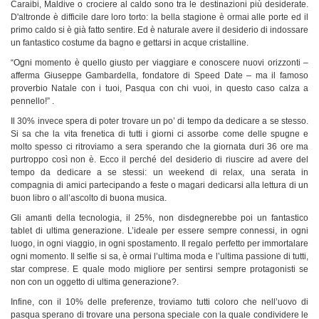
Caraibi, Maldive o crociere al caldo sono tra le destinazioni più desiderate.
D'altronde è difficile dare loro torto: la bella stagione è ormai alle porte ed il
primo caldo si è già fatto sentire. Ed è naturale avere il desiderio di indossare
un fantastico costume da bagno e gettarsi in acque cristalline.
“Ogni momento è quello giusto per viaggiare e conoscere nuovi orizzonti –
afferma Giuseppe Gambardella, fondatore di Speed Date – ma il famoso
proverbio Natale con i tuoi, Pasqua con chi vuoi, in questo caso calza a
pennello!” .
Il 30% invece spera di poter trovare un po’ di tempo da dedicare a se stesso.
Si sa che la vita frenetica di tutti i giorni ci assorbe come delle spugne e
molto spesso ci ritroviamo a sera sperando che la giornata duri 36 ore ma
purtroppo così non è. Ecco il perché del desiderio di riuscire ad avere del
tempo da dedicare a se stessi: un weekend di relax, una serata in
compagnia di amici partecipando a feste o magari dedicarsi alla lettura di un
buon libro o all’ascolto di buona musica.
Gli amanti della tecnologia, il 25%, non disdegnerebbe poi un fantastico
tablet di ultima generazione. L’ideale per essere sempre connessi, in ogni
luogo, in ogni viaggio, in ogni spostamento. Il regalo perfetto per immortalare
ogni momento. Il selfie si sa, è ormai l’ultima moda e l’ultima passione di tutti,
star comprese. E quale modo migliore per sentirsi sempre protagonisti se
non con un oggetto di ultima generazione?.
Infine, con il 10% delle preferenze, troviamo tutti coloro che nell’uovo di
pasqua sperano di trovare una persona speciale con la quale condividere le