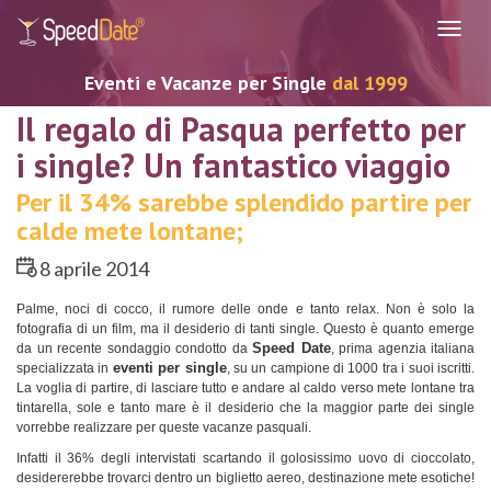
Navig
Eventi e Vacanze per Single
dal 1999
Il regalo di Pasqua perfetto per
i single? Un fantastico viaggio
Per il 34% sarebbe splendido partire per
calde mete lontane;
8 aprile 2014
Palme, noci di cocco, il rumore delle onde e tanto relax. Non è solo la
fotografia di un film, ma il desiderio di tanti single. Questo è quanto emerge
Speed Date
da un recente sondaggio condotto da
, prima agenzia italiana
eventi per single
specializzata in
, su un campione di 1000 tra i suoi iscritti.
La voglia di partire, di lasciare tutto e andare al caldo verso mete lontane tra
tintarella, sole e tanto mare è il desiderio che la maggior parte dei single
vorrebbe realizzare per queste vacanze pasquali.
Infatti il 36% degli intervistati scartando il golosissimo uovo di cioccolato,
desidererebbe trovarci dentro un biglietto aereo, destinazione mete esotiche!