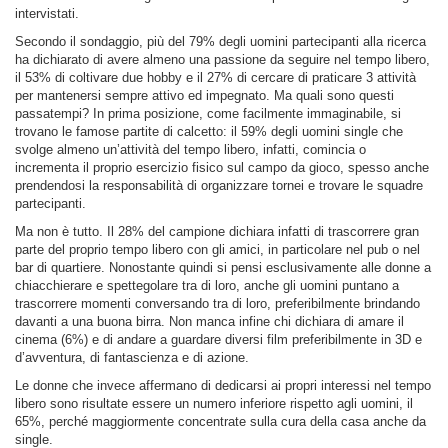
intervistati.
Secondo il sondaggio, più del 79% degli uomini partecipanti alla ricerca
ha dichiarato di avere almeno una passione da seguire nel tempo libero,
il 53% di coltivare due hobby e il 27% di cercare di praticare 3 attività
per mantenersi sempre attivo ed impegnato. Ma quali sono questi
passatempi? In prima posizione, come facilmente immaginabile, si
trovano le famose partite di calcetto: il 59% degli uomini single che
svolge almeno un’attività del tempo libero, infatti, comincia o
incrementa il proprio esercizio fisico sul campo da gioco, spesso anche
prendendosi la responsabilità di organizzare tornei e trovare le squadre
partecipanti.
Ma non è tutto. Il 28% del campione dichiara infatti di trascorrere gran
parte del proprio tempo libero con gli amici, in particolare nel pub o nel
bar di quartiere. Nonostante quindi si pensi esclusivamente alle donne a
chiacchierare e spettegolare tra di loro, anche gli uomini puntano a
trascorrere momenti conversando tra di loro, preferibilmente brindando
davanti a una buona birra. Non manca infine chi dichiara di amare il
cinema (6%) e di andare a guardare diversi film preferibilmente in 3D e
d’avventura, di fantascienza e di azione.
Le donne che invece affermano di dedicarsi ai propri interessi nel tempo
libero sono risultate essere un numero inferiore rispetto agli uomini, il
65%, perché maggiormente concentrate sulla cura della casa anche da
single.