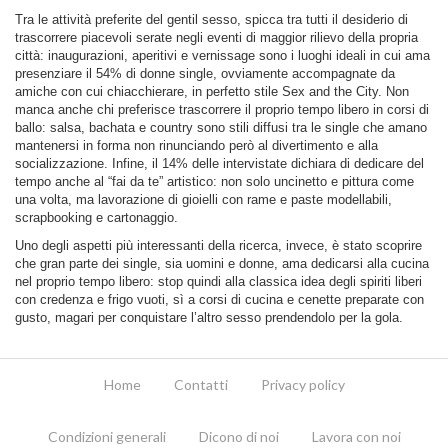
Tra le attività preferite del gentil sesso, spicca tra tutti il desiderio di
trascorrere piacevoli serate negli eventi di maggior rilievo della propria
città: inaugurazioni, aperitivi e vernissage sono i luoghi ideali in cui ama
presenziare il 54% di donne single, ovviamente accompagnate da
amiche con cui chiacchierare, in perfetto stile Sex and the City. Non
manca anche chi preferisce trascorrere il proprio tempo libero in corsi di
ballo: salsa, bachata e country sono stili diffusi tra le single che amano
mantenersi in forma non rinunciando però al divertimento e alla
socializzazione. Infine, il 14% delle intervistate dichiara di dedicare del
tempo anche al “fai da te” artistico: non solo uncinetto e pittura come
una volta, ma lavorazione di gioielli con rame e paste modellabili,
scrapbooking e cartonaggio.
Uno degli aspetti più interessanti della ricerca, invece, è stato scoprire
che gran parte dei single, sia uomini e donne, ama dedicarsi alla cucina
nel proprio tempo libero: stop quindi alla classica idea degli spiriti liberi
con credenza e frigo vuoti, sì a corsi di cucina e cenette preparate con
gusto, magari per conquistare l’altro sesso prendendolo per la gola.
Home
Contatti
Privacy policy
Condizioni generali
Dicono di noi
Lavora con noi