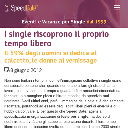
Navig
Eventi e Vacanze per Single
dal 1999
I single riscoprono il proprio
tempo libero
Il 59% degli uomini si dedica al
calcetto, le donne ai vernissage
8 giugno 2012
Non sono lontani i tempi in cui nell’immaginario collettivo i single erano
considerate persone che, quando non erano a fare gli straordinari a
lavoro, passavano il loro tempo a guardare film romantici circondati da
fazzoletti o a mangiare pizza e birra circondati da sporcizia mai
riordinata. Negli ultimi anni, però, l’immagine del single si è decisamente
riscattata, portandoli ad essere degli spiriti liberi pieni di energia e di
hobby da coltivare. È per questo che
Speed Date
, agenzia
specializzata in organizzazione di
feste per single
, ha deciso di
ridefinire le attività che gli scoppiati esercitano durante il loro tempo
libero secondo un’indagine svolta su un campione di circa 2000 single