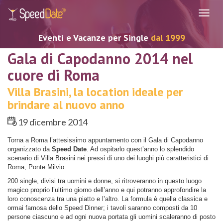
Navig
Eventi e Vacanze per Single
dal 1999
Gala di Capodanno 2014 nel
cuore di Roma
Villa Brasini, la location ideale per
brindare al nuovo anno
19 dicembre 2014
Torna a Roma l’attesissimo appuntamento con il Gala di Capodanno
organizzato da
Speed Date
. Ad ospitarlo quest’anno lo splendido
scenario di Villa Brasini nei pressi di uno dei luoghi più caratteristici di
Roma, Ponte Milvio.
200 single, divisi tra uomini e donne, si ritroveranno in questo luogo
magico proprio l’ultimo giorno dell’anno e qui potranno approfondire la
loro conoscenza tra una piatto e l’altro. La formula è quella classica e
ormai famosa dello Speed Dinner; i tavoli saranno composti da 10
persone ciascuno e ad ogni nuova portata gli uomini scaleranno di posto