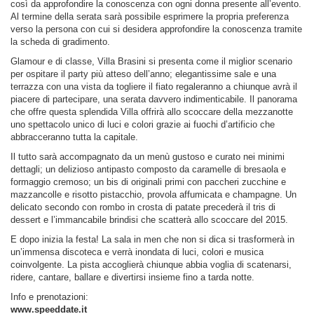
così da approfondire la conoscenza con ogni donna presente all’evento.
Al termine della serata sarà possibile esprimere la propria preferenza
verso la persona con cui si desidera approfondire la conoscenza tramite
la scheda di gradimento.
Glamour e di classe, Villa Brasini si presenta come il miglior scenario
per ospitare il party più atteso dell’anno; elegantissime sale e una
terrazza con una vista da togliere il fiato regaleranno a chiunque avrà il
piacere di partecipare, una serata davvero indimenticabile. Il panorama
che offre questa splendida Villa offrirà allo scoccare della mezzanotte
uno spettacolo unico di luci e colori grazie ai fuochi d’artificio che
abbracceranno tutta la capitale.
Il tutto sarà accompagnato da un menù gustoso e curato nei minimi
dettagli; un delizioso antipasto composto da caramelle di bresaola e
formaggio cremoso; un bis di originali primi con paccheri zucchine e
mazzancolle e risotto pistacchio, provola affumicata e champagne. Un
delicato secondo con rombo in crosta di patate precederà il tris di
dessert e l’immancabile brindisi che scatterà allo scoccare del 2015.
E dopo inizia la festa! La sala in men che non si dica si trasformerà in
un’immensa discoteca e verrà inondata di luci, colori e musica
coinvolgente. La pista accoglierà chiunque abbia voglia di scatenarsi,
ridere, cantare, ballare e divertirsi insieme fino a tarda notte.
Info e prenotazioni:
www.speeddate.it