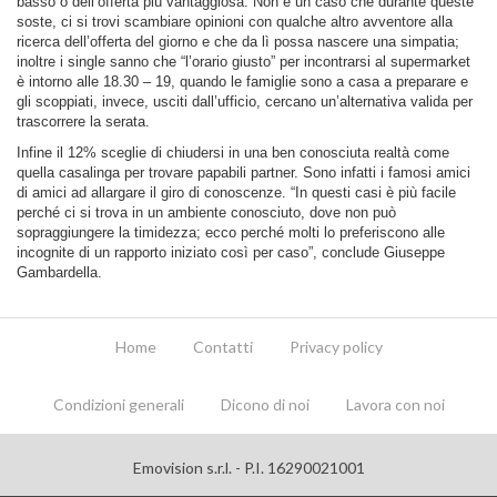
basso o dell’offerta più vantaggiosa. Non è un caso che durante queste
soste, ci si trovi scambiare opinioni con qualche altro avventore alla
ricerca dell’offerta del giorno e che da lì possa nascere una simpatia;
inoltre i single sanno che “l’orario giusto” per incontrarsi al supermarket
è intorno alle 18.30 – 19, quando le famiglie sono a casa a preparare e
gli scoppiati, invece, usciti dall’ufficio, cercano un’alternativa valida per
trascorrere la serata.
Infine il 12% sceglie di chiudersi in una ben conosciuta realtà come
quella casalinga per trovare papabili partner. Sono infatti i famosi amici
di amici ad allargare il giro di conoscenze. “In questi casi è più facile
perché ci si trova in un ambiente conosciuto, dove non può
sopraggiungere la timidezza; ecco perché molti lo preferiscono alle
incognite di un rapporto iniziato così per caso”, conclude Giuseppe
Gambardella.
Home
Contatti
Privacy policy
Condizioni generali
Dicono di noi
Lavora con noi
Emovision s.r.l. - P.I. 16290021001