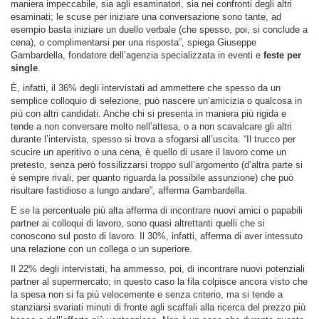
maniera impeccabile, sia agli esaminatori, sia nei confronti degli altri
esaminati; le scuse per iniziare una conversazione sono tante, ad
esempio basta iniziare un duello verbale (che spesso, poi, si conclude a
cena), o complimentarsi per una risposta”, spiega Giuseppe
Gambardella, fondatore dell’agenzia specializzata in eventi e
feste per
single
.
È, infatti, il 36% degli intervistati ad ammettere che spesso da un
semplice colloquio di selezione, può nascere un’amicizia o qualcosa in
più con altri candidati. Anche chi si presenta in maniera più rigida e
tende a non conversare molto nell’attesa, o a non scavalcare gli altri
durante l’intervista, spesso si trova a sfogarsi all’uscita. “Il trucco per
scucire un aperitivo o una cena, è quello di usare il lavoro come un
pretesto, senza però fossilizzarsi troppo sull’argomento (d’altra parte si
è sempre rivali, per quanto riguarda la possibile assunzione) che può
risultare fastidioso a lungo andare”, afferma Gambardella.
E se la percentuale più alta afferma di incontrare nuovi amici o papabili
partner ai colloqui di lavoro, sono quasi altrettanti quelli che si
conoscono sul posto di lavoro. Il 30%, infatti, afferma di aver intessuto
una relazione con un collega o un superiore.
Il 22% degli intervistati, ha ammesso, poi, di incontrare nuovi potenziali
partner al supermercato; in questo caso la fila colpisce ancora visto che
la spesa non si fa più velocemente e senza criterio, ma si tende a
stanziarsi svariati minuti di fronte agli scaffali alla ricerca del prezzo più