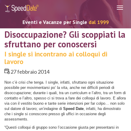
Navig
Eventi e Vacanze per Single
dal 1999
Disoccupazione? Gli scoppiati la
sfruttano per conoscersi
I single si incontrano ai colloqui di
lavoro
27 febbraio 2014
Non c’è crisi che tenga. I single, infatti, sfruttano ogni situazione
possibile per movimentarsi po’ la vita, anche nei difficili periodi di
disoccupazione; durante i quali, tra un curriculum e l’altro, tra un form di
contatto e l’altro, spesso ci si trova a fare dei colloqui di lavoro. E allora
via con il vestito buono e tante serie intenzioni per far colpo… non solo
sul datore di lavoro; un’indagine di
Speed Date
, infatti, ha dimostrato
che i single si conoscono presso gli uffici in occasione degli
assessments.
“Questi colloqui di gruppo sono l’occasione giusta per presentarsi in