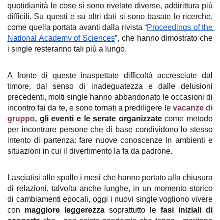
quotidianità le cose si sono rivelate diverse, addirittura più 
difficili. Su questi e su altri dati si sono basate le ricerche, 
come quella portata avanti dalla rivista “
Proceedings of the 
National Academy of Sciences
”, che hanno dimostrato che 
i single resteranno tali più a lungo. 
A fronte di queste inaspettate difficoltà accresciute dal 
timore, dal senso di inadeguatezza e dalle delusioni 
precedenti, molti single hanno abbandonato le occasioni di 
incontro fai da te, e sono tornati a prediligere le 
vacanze di 
grupp
o
, gli eventi e le serate organizzate
 come metodo 
per incontrare persone che di base condividono lo stesso 
intento di partenza: fare nuove conoscenze in ambienti e 
situazioni in cui il divertimento la fa da padrone. 
Lasciatisi alle spalle i mesi che hanno portato alla chiusura 
di relazioni, talvolta anche lunghe, in un momento storico 
di cambiamenti epocali, oggi i nuovi single vogliono vivere 
con
 maggiore leggerezza
 soprattutto le 
fasi iniziali di 