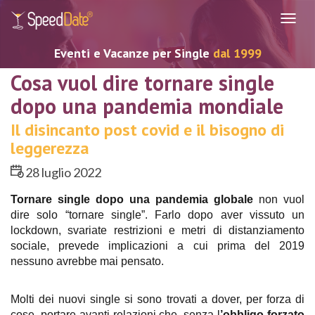
Navig
Eventi e Vacanze per Single
dal 1999
Cosa vuol dire tornare single
dopo una pandemia mondiale
Il disincanto post covid e il bisogno di
leggerezza
28 luglio 2022
Tornare single dopo una pandemia globale 
non vuol 
dire solo “tornare single”. Farlo dopo aver vissuto un 
lockdown, svariate restrizioni e metri di distanziamento 
sociale, prevede implicazioni a cui prima del 2019 
nessuno avrebbe mai pensato. 
Molti dei nuovi single si sono trovati a dover, per forza di 
cose, portare avanti relazioni che, senza l
’obbligo forzato 