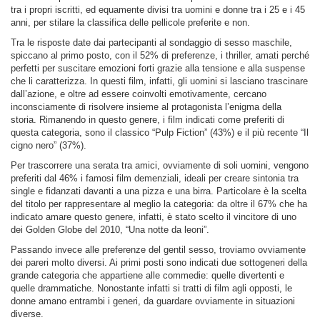
tra i propri iscritti, ed equamente divisi tra uomini e donne tra i 25 e i 45
anni, per stilare la classifica delle pellicole preferite e non.
Tra le risposte date dai partecipanti al sondaggio di sesso maschile,
spiccano al primo posto, con il 52% di preferenze, i thriller, amati perché
perfetti per suscitare emozioni forti grazie alla tensione e alla suspense
che li caratterizza. In questi film, infatti, gli uomini si lasciano trascinare
dall’azione, e oltre ad essere coinvolti emotivamente, cercano
inconsciamente di risolvere insieme al protagonista l’enigma della
storia. Rimanendo in questo genere, i film indicati come preferiti di
questa categoria, sono il classico “Pulp Fiction” (43%) e il più recente “Il
cigno nero” (37%).
Per trascorrere una serata tra amici, ovviamente di soli uomini, vengono
preferiti dal 46% i famosi film demenziali, ideali per creare sintonia tra
single e fidanzati davanti a una pizza e una birra. Particolare è la scelta
del titolo per rappresentare al meglio la categoria: da oltre il 67% che ha
indicato amare questo genere, infatti, è stato scelto il vincitore di uno
dei Golden Globe del 2010, “Una notte da leoni”.
Passando invece alle preferenze del gentil sesso, troviamo ovviamente
dei pareri molto diversi. Ai primi posti sono indicati due sottogeneri della
grande categoria che appartiene alle commedie: quelle divertenti e
quelle drammatiche. Nonostante infatti si tratti di film agli opposti, le
donne amano entrambi i generi, da guardare ovviamente in situazioni
diverse.