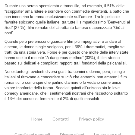
Durante una serata spensierata e tranquilla, ad esempio, il 51% delle
“scoppiate” ama ridere e sorridere con commedie divertenti, a patto che
non incentrino la trama esclusivamente sull’amore. Tra le pellicole
favorite spiccano quelle italiane, tra tutte il simpaticissimo “Benvenuti al
Sud” (27 %), film remake dell’altrettanto famoso e apprezzato “Giù al
nord”.
Quando però preferiscono guardare film più impegnativi o andare al
cinema, le donne single scelgono, per il 36% i drammatici, meglio se
tratti da una storia vera. Forse è per questo che molte delle intervistate
hanno scelto il recente “A dangerous method” (33%), il film storico
basato sui delicati e complicati rapporti tra i fondatori della psicanalisi.
Nonostante gli evidenti diversi gusti tra uomini e donne, però, i single
italiani si ritrovano a concordare su ciò che entrambi non amano: i film
romantici o comunque che parlino d’amore o lo vedano come unico
valore trionfante della trama. Bocciati quindi all’unisono sia le love
comedy americane, che i sentimentali nostrani che riscuotono soltanto
il 13% dei consensi femminili e il 2% di quelli maschili.
Home
Contatti
Privacy policy
Condizioni generali
Dicono di noi
Lavora con noi