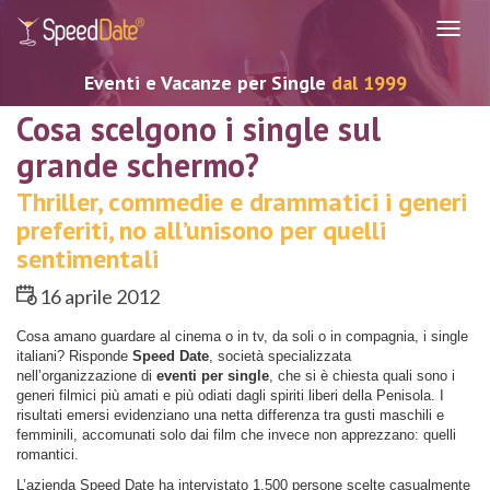
Navig
Eventi e Vacanze per Single
dal 1999
Cosa scelgono i single sul
grande schermo?
Thriller, commedie e drammatici i generi
preferiti, no all’unisono per quelli
sentimentali
16 aprile 2012
Cosa amano guardare al cinema o in tv, da soli o in compagnia, i single
italiani? Risponde
Speed Date
, società specializzata
nell’organizzazione di
eventi per single
, che si è chiesta quali sono i
generi filmici più amati e più odiati dagli spiriti liberi della Penisola. I
risultati emersi evidenziano una netta differenza tra gusti maschili e
femminili, accomunati solo dai film che invece non apprezzano: quelli
romantici.
L’azienda Speed Date ha intervistato 1.500 persone scelte casualmente