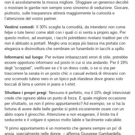
non è assolutamente la mossa migliore. Sfoggiare un generoso decoltè
o mostrare le gambe non sempre sono sinonimo di seduzione. Giocare,
piuttosto, sulle trasparenze attirerà maggiormente la curiosità e
l’attenzione del vostro partner.
Vestirsi comodi
: Il 30% sceglie la comodità, da intendersi non come
felpe o tute bensì come abiti con i quali ci si senta a proprio agio. Per
questo motivo, ad esempio, i tacchi potrebbero rivelarsi traditori per chi
non è abituato a portarli. Meglio una scarpa più bassa ma portata con
eleganza e disinvoltura che sembrare un funambolo in tacchi a spillo.
Informarsi sul luogo
: Per evitare imbarazzanti errori di stile, potrebbe
essere opportuno informarsi sul posto in cui si sta andando. Per il 19%
degli “scoppiati”, verificare se c’è un dress code, o se si sta per
trascorrere la serata in un posto chic o casual eviterà di ritrovarsi con
uno scomodo tubino nero in un tipico pub irlandese dove girano solo
boccali di birra e uomini in jeans e t-shirt.
Sfruttare i propri pregi
: Nessuno è perfetto, ma il 10% degli intervistati
crede che ognuno abbia un punto di forza. E quale migliore occasione
per sfruttarlo, se non il primo appuntamento? Ad esempio, se si ha la
fortuna di avere delle belle gambe si potrà sicuramente osare con un
abito sopra il ginocchio. Attenzione a non esagerare, il limite tra il
seducente e il volgare è spesso molto labile e facilmente valicabile.
“Il primo appuntamento è un momento che genera sempre un po’ di
ansia, specialmente nelle donne. – afferma Giuseppe Gambardella,