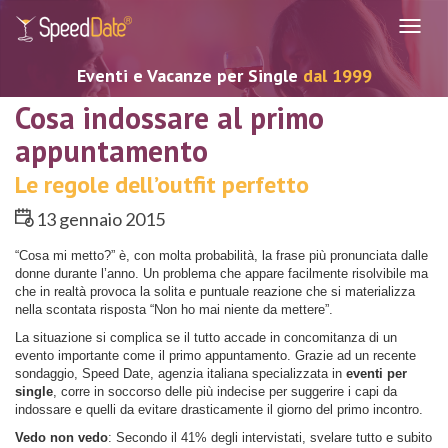
Navig
Eventi e Vacanze per Single
dal 1999
Cosa indossare al primo
appuntamento
Le regole dell’outfit perfetto
13 gennaio 2015
“Cosa mi metto?” è, con molta probabilità, la frase più pronunciata dalle
donne durante l’anno. Un problema che appare facilmente risolvibile ma
che in realtà provoca la solita e puntuale reazione che si materializza
nella scontata risposta “Non ho mai niente da mettere”.
La situazione si complica se il tutto accade in concomitanza di un
evento importante come il primo appuntamento. Grazie ad un recente
sondaggio, Speed Date, agenzia italiana specializzata in
eventi per
single
, corre in soccorso delle più indecise per suggerire i capi da
indossare e quelli da evitare drasticamente il giorno del primo incontro.
Vedo non vedo
: Secondo il 41% degli intervistati, svelare tutto e subito