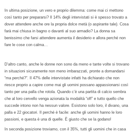
In ultima posizione, un vero e proprio dilemma: come mai ci mettono
così tanto per prepararsi? Il 14% degli intervistati si è spesso trovato a
dover attendere anche ore la propria dolce metà (o aspirante tale). Cosa
farà mai chiusa in bagno o davanti al suo armadio? La donna sa
benissimo che farsi attendere aumenta il desiderio e allora perché non
fare le cose con calma…
D’altro canto, anche le donne non sono da meno e tante volte si trovano
in situazioni sicuramente non meno imbarazzati, pronte a domandarsi
“ma perché?”. Il 47% delle intervistate infatti ha dichiarato che non
riesce proprio a capire come mai gli uomini possano appassionarsi così
tanto per una palla che rotola. Quando c’è una partita di calcio sembra
che al loro cervello venga azionata la modalità “off” e tutto quello che
succede intono non ha nessun valore. Esistono solo loro, il divano, una
palla e 22 giocatori. Il perché è facile: anche gli uomini hanno le loro
passioni, e questa è una di quelle. È giusto che se la godano!
In seconda posizione troviamo, con il 35%, tutti gli uomini che in casa