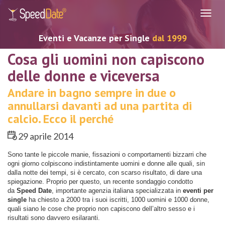
Navig
Eventi e Vacanze per Single
dal 1999
Cosa gli uomini non capiscono
delle donne e viceversa
Andare in bagno sempre in due o
annullarsi davanti ad una partita di
calcio. Ecco il perché
29 aprile 2014
Sono tante le piccole manie, fissazioni o comportamenti bizzarri che
ogni giorno colpiscono indistintamente uomini e donne alle quali, sin
dalla notte dei tempi, si è cercato, con scarso risultato, di dare una
spiegazione. Proprio per questo, un recente sondaggio condotto
da
Speed Date
, importante agenzia italiana specializzata in
eventi per
single
ha chiesto a 2000 tra i suoi iscritti, 1000 uomini e 1000 donne,
quali siano le cose che proprio non capiscono dell’altro sesso e i
risultati sono davvero esilaranti.