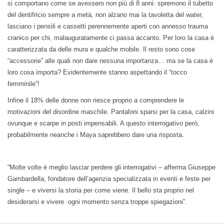
si comportano come se avessero non più di 8 anni: spremono il tubetto
del dentifricio sempre a metà, non alzano mai la tavoletta del water,
lasciano i pensili e cassetti perennemente aperti con annesso trauma
cranico per chi, malauguratamente ci passa accanto. Per loro la casa è
caratterizzata da delle mura e qualche mobile. Il resto sono cose
“accessorie” alle quali non dare nessuna importanza… ma se la casa è
loro cosa importa? Evidentemente stanno aspettando il “tocco
femminile”!
Infine il 18% delle donne non riesce proprio a comprendere le
motivazioni del disordine maschile. Pantaloni sparsi per la casa, calzini
ovunque e scarpe in posti impensabili. A questo interrogativo però,
probabilmente neanche i Maya saprebbero dare una risposta.
“Molte volte è meglio lasciar perdere gli interrogativi – afferma Giuseppe
Gambardella, fondatore dell’agenzia specializzata in eventi e feste per
single – e viversi la storia per come viene. Il bello sta proprio nel
desiderarsi e vivere ogni momento senza troppe spiegazioni”.