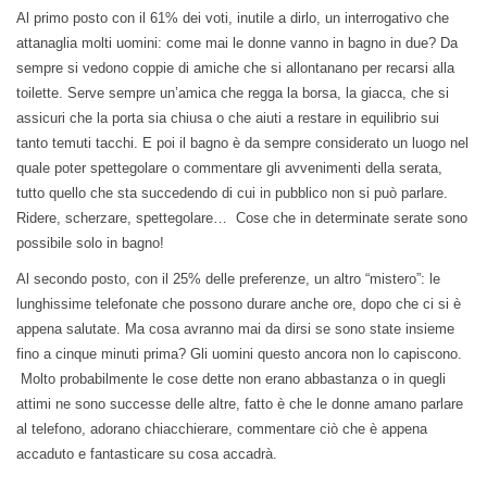
Al primo posto con il 61% dei voti, inutile a dirlo, un interrogativo che
attanaglia molti uomini: come mai le donne vanno in bagno in due? Da
sempre si vedono coppie di amiche che si allontanano per recarsi alla
toilette. Serve sempre un’amica che regga la borsa, la giacca, che si
assicuri che la porta sia chiusa o che aiuti a restare in equilibrio sui
tanto temuti tacchi. E poi il bagno è da sempre considerato un luogo nel
quale poter spettegolare o commentare gli avvenimenti della serata,
tutto quello che sta succedendo di cui in pubblico non si può parlare.
Ridere, scherzare, spettegolare… Cose che in determinate serate sono
possibile solo in bagno!
Al secondo posto, con il 25% delle preferenze, un altro “mistero”: le
lunghissime telefonate che possono durare anche ore, dopo che ci si è
appena salutate. Ma cosa avranno mai da dirsi se sono state insieme
fino a cinque minuti prima? Gli uomini questo ancora non lo capiscono.
Molto probabilmente le cose dette non erano abbastanza o in quegli
attimi ne sono successe delle altre, fatto è che le donne amano parlare
al telefono, adorano chiacchierare, commentare ciò che è appena
accaduto e fantasticare su cosa accadrà.