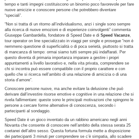
tempo e tanti impegni costituiscono un binomio poco favorevole per fare
nuove amicizie e conoscere persone che potrebbero diventare
“speciali”.
“Non si tratta di un ritorno all’individualismo, anzi i single sono sempre
alla ricerca di nuove emozioni e di esperienze coinvolgenti” commenta
Giuseppe Gambardella, fondatore di Speed Date e di
Speed Vacanze
,
tour operator on line specializzato in viaggi per single e prosegue “non è
nemmeno questione di superficialità o di poca serietà, piuttosto si tratta
di mancanza di tempo: ormai siamo tutti sempre più indaffarati. Per
questo diventa di primaria importanza imparare a gestire i propri
appuntamenti a livello lavorativo e, nella vita privata, comprendere se
chi si incontra può essere compatibile con il proprio carattere e con
quello che si ricerca nell’ambito di una relazione di amicizia o di una
storia d’amore”.
Conoscere persone nuove, ma anche evitare la delusione che può
derivare dall’investire risorse emotive e cognitive in una relazione che si
rivela fallimentare: queste sono le principali motivazioni che spingono le
persone a cercare forme alternative di conoscenza, secondo i
partecipanti al sondaggio.
Speed Date è un gioco inventato da un rabbino americano negli anni
Novanta che consente di conoscere nell’ambito della stessa serata 25
coetanei dell’altro sesso. Questa fortuna formula mette a disposizione
dei partecipanti 3 minuti per comprendere se c’è simpatia, allo scadere