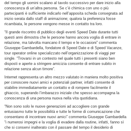
del tempo gli uomini scalano al tavolo successivo per dare inizio alla
conoscenza di un’altra persona. Se c’è chimica con uno o più
partecipanti è sufficiente indicarlo nell’apposita scheda consegnata ad
inizio serata dallo staff di animazione; qualora la preferenza fosse
ricambiata, le persone vengono messe in contatto tra loro.
“Il grande riscontro di pubblico degli eventi Speed Date durante tutti
questi anni dimostra che le persone hanno ancora voglia di entrare in
relazione, ma talvolta mancano il tempo e le occasioni” commenta
Giuseppe Gambardella, fondatore di Speed Date e di Speed Vacanze,
tour operator online specializzato nell’organizzazione di viaggi per
single. “Trovarsi in un contesto nel quale tutti i presenti siano ben
disposti e aperte a stringere amicizia consente di entrare subito in
relazione senza alcun timore”.
Internet rappresenta un altro mezzo valutato in maniera molto positiva
per conoscere nuovi amici e potenziali partner, infatti consente di
stabilire immediatamente un contatto e di rompere facilmente il
ghiaccio, superando l’imbarazzo iniziale che spesso accompagna la
conoscenza di una persona nuova nella vita quotidiana.
“Non sono solo le nuove generazioni ad accogliere con grande
entusiasmo tutte le possibilità e tutte le forme di comunicazione che
consentano di incontrare nuovi amici” commenta Giuseppe Gambardella
“i numerosi impegni e la voglia di evadere dalla routine, infatti, fanno sì
che si conservi inalterato con il passare del tempo il desiderio di