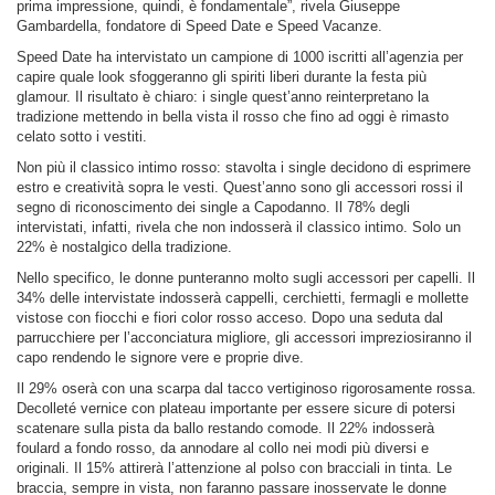
prima impressione, quindi, è fondamentale”, rivela Giuseppe
Gambardella, fondatore di Speed Date e Speed Vacanze.
Speed Date ha intervistato un campione di 1000 iscritti all’agenzia per
capire quale look sfoggeranno gli spiriti liberi durante la festa più
glamour. Il risultato è chiaro: i single quest’anno reinterpretano la
tradizione mettendo in bella vista il rosso che fino ad oggi è rimasto
celato sotto i vestiti.
Non più il classico intimo rosso: stavolta i single decidono di esprimere
estro e creatività sopra le vesti. Quest’anno sono gli accessori rossi il
segno di riconoscimento dei single a Capodanno. Il 78% degli
intervistati, infatti, rivela che non indosserà il classico intimo. Solo un
22% è nostalgico della tradizione.
Nello specifico, le donne punteranno molto sugli accessori per capelli. Il
34% delle intervistate indosserà cappelli, cerchietti, fermagli e mollette
vistose con fiocchi e fiori color rosso acceso. Dopo una seduta dal
parrucchiere per l’acconciatura migliore, gli accessori impreziosiranno il
capo rendendo le signore vere e proprie dive.
Il 29% oserà con una scarpa dal tacco vertiginoso rigorosamente rossa.
Decolleté vernice con plateau importante per essere sicure di potersi
scatenare sulla pista da ballo restando comode. Il 22% indosserà
foulard a fondo rosso, da annodare al collo nei modi più diversi e
originali. Il 15% attirerà l’attenzione al polso con bracciali in tinta. Le
braccia, sempre in vista, non faranno passare inosservate le donne