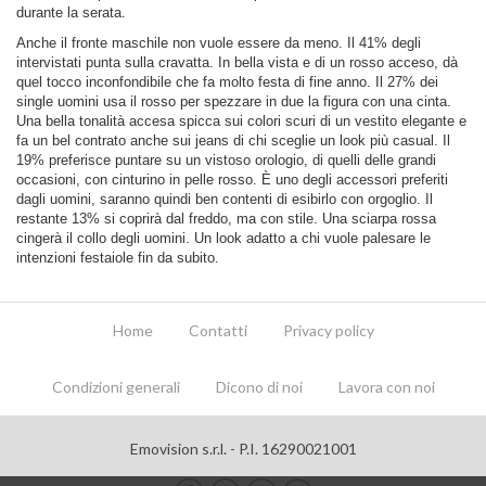
durante la serata.
Anche il fronte maschile non vuole essere da meno. Il 41% degli
intervistati punta sulla cravatta. In bella vista e di un rosso acceso, dà
quel tocco inconfondibile che fa molto festa di fine anno. Il 27% dei
single uomini usa il rosso per spezzare in due la figura con una cinta.
Una bella tonalità accesa spicca sui colori scuri di un vestito elegante e
fa un bel contrato anche sui jeans di chi sceglie un look più casual. Il
19% preferisce puntare su un vistoso orologio, di quelli delle grandi
occasioni, con cinturino in pelle rosso. È uno degli accessori preferiti
dagli uomini, saranno quindi ben contenti di esibirlo con orgoglio. Il
restante 13% si coprirà dal freddo, ma con stile. Una sciarpa rossa
cingerà il collo degli uomini. Un look adatto a chi vuole palesare le
intenzioni festaiole fin da subito.
Home
Contatti
Privacy policy
Condizioni generali
Dicono di noi
Lavora con noi
Emovision s.r.l. - P.I. 16290021001