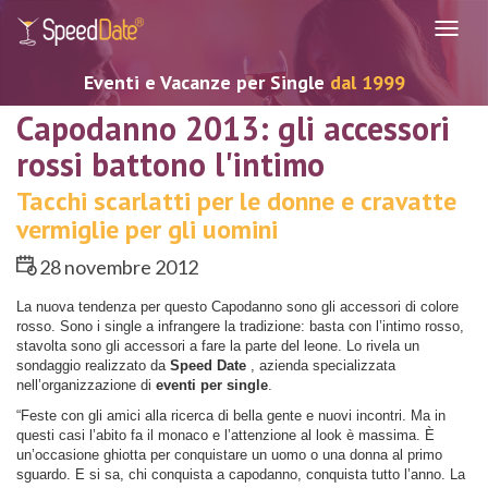
Navig
Eventi e Vacanze per Single
dal 1999
Capodanno 2013: gli accessori
rossi battono l'intimo
Tacchi scarlatti per le donne e cravatte
vermiglie per gli uomini
28 novembre 2012
La nuova tendenza per questo Capodanno sono gli accessori di colore
rosso. Sono i single a infrangere la tradizione: basta con l’intimo rosso,
stavolta sono gli accessori a fare la parte del leone. Lo rivela un
sondaggio realizzato da
Speed Date
, azienda specializzata
nell’organizzazione di
eventi per single
.
“Feste con gli amici alla ricerca di bella gente e nuovi incontri. Ma in
questi casi l’abito fa il monaco e l’attenzione al look è massima. È
un’occasione ghiotta per conquistare un uomo o una donna al primo
sguardo. E si sa, chi conquista a capodanno, conquista tutto l’anno. La