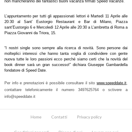
non mancheranno dei fantastici buoni vacanza firmati Speed Vacanze.
L’appuntamento per tutti gli appassionati lettori è Martedì 11 Aprile alle 
20:30 al Sant’ Eustorgio Restaurant e Bar di Milano, Piazza 
sant’Eustorgio 6 e Mercoledì 12 Aprile alle 20:30 a L’ambretta di Roma a 
Piazza Giovanni da Triora, 15.
“I nostri single sono sempre alla ricerca di novità. Sono persone dai 
molteplici interessi che hanno tanta voglia di condividere con gente 
nuova tutte le loro passioni ecco perché siamo certi che la novità del 
book dinner sarà un gran successo!” dichiara Giuseppe Gambardella 
fondatore di Speed Date.
Per info e prenotazioni è possibile consultare il sito 
www.speeddate.it
, 
contattare telefonicamente il numero 3497625764 o sctivere a 
info@speeddate.it
Home
Contatti
Privacy policy