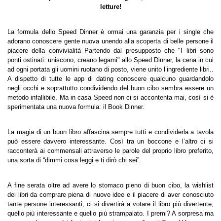
letture!
La formula dello Speed Dinner è ormai una garanzia per i single che 
adorano conoscere gente nuova unendo alla scoperta di belle persone il 
piacere della convivialità Partendo dal presupposto che 
"I libri sono 
ponti ostinati: uniscono, creano legami" allo Speed Dinner, la cena in cui 
ad ogni portata gli uomini ruotano di posto, viene unito l’ingrediente libri.
. 
A dispetto di tutte le app di dating conoscere qualcuno guardandolo 
negli occhi e soprattutto condividendo del buon cibo sembra essere un 
metodo infallibile. Ma in casa Speed non ci si accontenta mai, così si è 
sperimentata una nuova formula: il Book Dinner.
La magia di un buon libro affascina sempre tutti e condividerla a tavola 
può essere davvero interessante. Così tra un boccone e l’altro ci si 
racconterà ai commensali attraverso le parole del proprio libro preferito, 
una sorta di “dimmi cosa leggi e ti dirò chi sei”.
A fine serata oltre ad avere lo stomaco pieno di buon cibo, la wishlist 
dei libri da comprare piena di nuove idee e il piacere di aver conosciuto 
tante persone interessanti, ci si divertirà a votare il libro più divertente, 
quello più interessante e quello più strampalato. I premi? A sorpresa ma 