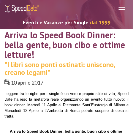
Navig
Eventi e Vacanze per Single
dal 1999
Arriva lo Speed Book Dinner:
bella gente, buon cibo e ottime
letture!
"I libri sono ponti ostinati: uniscono,
creano legami"
10 aprile 2017
Leggere tra le righe per i single è un vero e proprio stile di vita, Speed 
Date ha reso la metafora reale organizzando un evento tutto nuovo: il 
book dinner. Martedì 11 Aprile al Ristorante Sant’Eustorgio di Milano e 
Mercoledì 12 Aprile a L’Ambretta di Roma potrete scoprire di cosa si 
tratta.
Arriva lo Speed Book Dinner: bella gente, buon cibo e ottime 