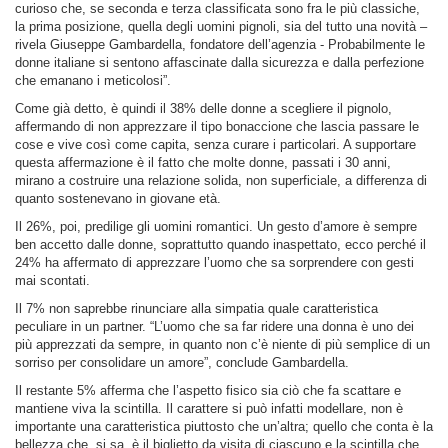
curioso che, se seconda e terza classificata sono fra le più classiche,
la prima posizione, quella degli uomini pignoli, sia del tutto una novità –
rivela Giuseppe Gambardella, fondatore dell’agenzia - Probabilmente le
donne italiane si sentono affascinate dalla sicurezza e dalla perfezione
che emanano i meticolosi”.
Come già detto, è quindi il 38% delle donne a scegliere il pignolo,
affermando di non apprezzare il tipo bonaccione che lascia passare le
cose e vive così come capita, senza curare i particolari. A supportare
questa affermazione è il fatto che molte donne, passati i 30 anni,
mirano a costruire una relazione solida, non superficiale, a differenza di
quanto sostenevano in giovane età.
Il 26%, poi, predilige gli uomini romantici. Un gesto d’amore è sempre
ben accetto dalle donne, soprattutto quando inaspettato, ecco perché il
24% ha affermato di apprezzare l’uomo che sa sorprendere con gesti
mai scontati.
Il 7% non saprebbe rinunciare alla simpatia quale caratteristica
peculiare in un partner. “L’uomo che sa far ridere una donna è uno dei
più apprezzati da sempre, in quanto non c’è niente di più semplice di un
sorriso per consolidare un amore”, conclude Gambardella.
Il restante 5% afferma che l’aspetto fisico sia ciò che fa scattare e
mantiene viva la scintilla. Il carattere si può infatti modellare, non è
importante una caratteristica piuttosto che un’altra; quello che conta è la
bellezza che, si sa, è il biglietto da visita di ciascuno e la scintilla che