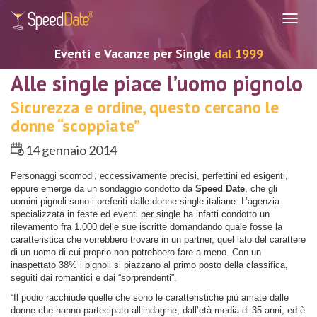
Navig
Eventi e Vacanze per Single
dal 1999
Alle single piace l’uomo pignolo
Sicurezza e ordine, questo cercano le
donne “scoppiate”
14 gennaio 2014
Personaggi scomodi, eccessivamente precisi, perfettini ed esigenti,
eppure emerge da un sondaggio condotto da
Speed Date
, che gli
uomini pignoli sono i preferiti dalle donne single italiane. L’agenzia
specializzata in feste ed eventi per single ha infatti condotto un
rilevamento fra 1.000 delle sue iscritte domandando quale fosse la
caratteristica che vorrebbero trovare in un partner, quel lato del carattere
di un uomo di cui proprio non potrebbero fare a meno. Con un
inaspettato 38% i pignoli si piazzano al primo posto della classifica,
seguiti dai romantici e dai “sorprendenti”.
“Il podio racchiude quelle che sono le caratteristiche più amate dalle
donne che hanno partecipato all’indagine, dall’età media di 35 anni, ed è