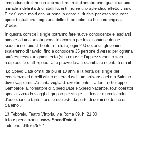
lampadario di oltre una decina di metri di diametro che, grazie ad una
miriade indefinita di cristalli lucenti, ricrea uno splendido effetto visivo.
E così dove molti anni or sono la gente si riuniva per ascoltare varie
opere teatrali ora sorge una delle discoteche più belle ed originali
d'Italia.
In questa cornice i single potranno fare nuove conoscenze e lasciarsi
andare ad una serata progetta apposta per loro: uomini e donne
siederanno l’uno di fronte all’altra e, ogni 200 secondi, gli uomini
scaleranno di tavolo, fino a conoscere 25 persone diverse; per ognuna
sarà espresso un gradimento (si o no) e se l’apprezzamento sarà
reciproco lo staff Speed Date provvederà a scambiare i contatti email.
“Lo Speed Date ormai da più di 10 anni è la festa dei single per
eccellenza ed è bellissimo essere riusciti ad arrivare anche a Salerno
dove sappiamo c’è tanta voglia di divertimento – afferma Giuseppe
Gambardella, fondatore di Speed Date e Speed Vacanze, tour operator
specializzato in viaggi di gruppo per single – Il locale è una location
d’eccezione e tante sono le richieste da parte di uomini e donne di
Salerno”.
13 Febbraio, Teatro Vittoria, via Roma 69, h. 21:00
Info e prenotazioni:
www.SpeedDate.it
Telefono: 3497625764