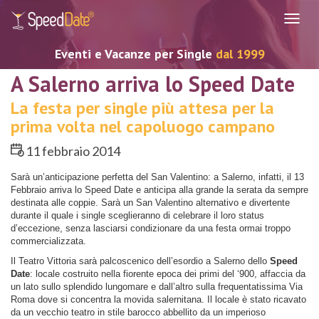
Navig
Eventi e Vacanze per Single
dal 1999
A Salerno arriva lo Speed Date
La festa per single più attesa per la
prima volta nel capoluogo campano
11 febbraio 2014
Sarà un’anticipazione perfetta del San Valentino: a Salerno, infatti, il 13
Febbraio arriva lo Speed Date e anticipa alla grande la serata da sempre
destinata alle coppie. Sarà un San Valentino alternativo e divertente
durante il quale i single sceglieranno di celebrare il loro status
d’eccezione, senza lasciarsi condizionare da una festa ormai troppo
commercializzata.
Il Teatro Vittoria sarà palcoscenico dell’esordio a Salerno dello
Speed
Date
: locale costruito nella fiorente epoca dei primi del ‘900, affaccia da
un lato sullo splendido lungomare e dall’altro sulla frequentatissima Via
Roma dove si concentra la movida salernitana. Il locale è stato ricavato
da un vecchio teatro in stile barocco abbellito da un imperioso