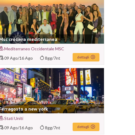
Msc crociera mediterranea
Mediterraneo Occidentale MSC
dettagli
09 Ago
/
16 Ago
8gg/7nt
Ferragosto a new york
Stati Uniti
dettagli
09 Ago
/
16 Ago
8gg/7nt