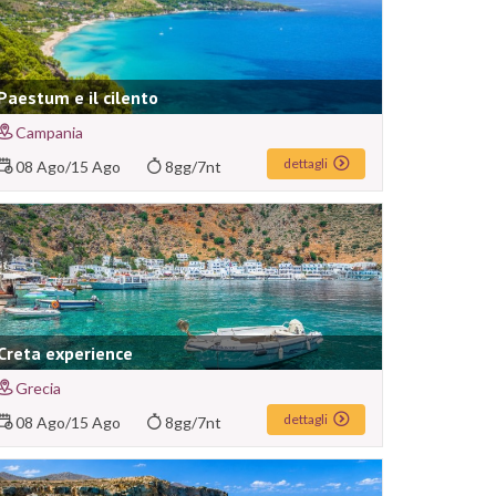
Paestum e il cilento
Campania
dettagli
08 Ago
/
15 Ago
8gg/7nt
Creta experience
Grecia
dettagli
08 Ago
/
15 Ago
8gg/7nt