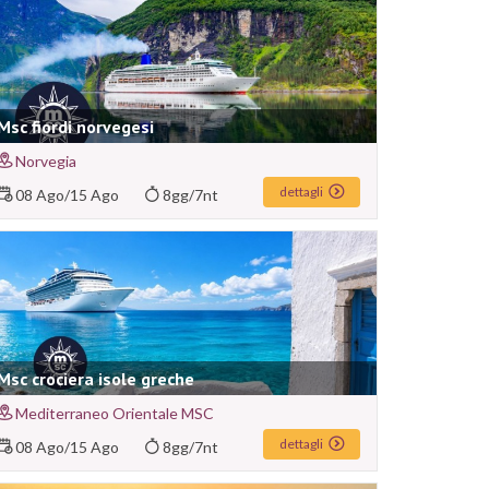
Msc fiordi norvegesi
Norvegia
dettagli
08 Ago
/
15 Ago
8gg/7nt
Msc crociera isole greche
Mediterraneo Orientale MSC
dettagli
08 Ago
/
15 Ago
8gg/7nt