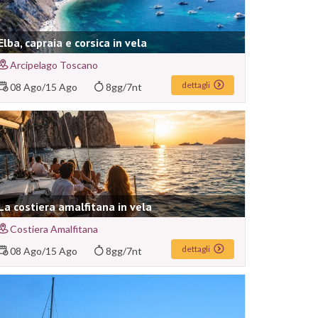
Elba, capraia e corsica in vela
Arcipelago Toscano
dettagli
08 Ago
/
15 Ago
8gg/7nt
La costiera amalfitana in vela
Costiera Amalfitana
dettagli
08 Ago
/
15 Ago
8gg/7nt