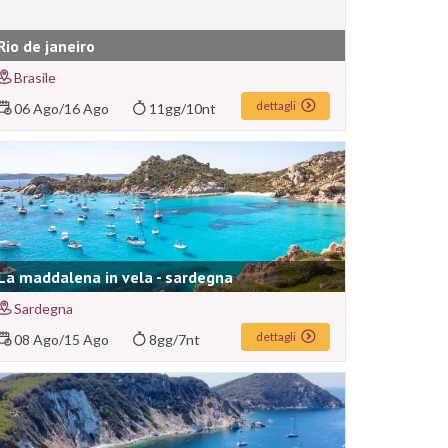
Rio de janeiro
Brasile
dettagli
06 Ago
/
16 Ago
11gg/10nt
La maddalena in vela - sardegna
Sardegna
dettagli
08 Ago
/
15 Ago
8gg/7nt