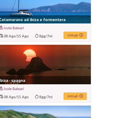
Catamarano ad ibiza e formentera
Isole Baleari
dettagli
08 Ago
/
15 Ago
8gg/7nt
Ibiza - spagna
Isole Baleari
dettagli
08 Ago
/
15 Ago
8gg/7nt