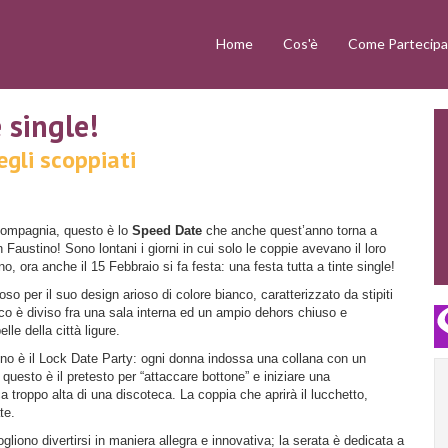
Home
Cos'è
Come Partecipa
 single!
egli scoppiati
 compagnia, questo è lo
Speed Date
che anche quest’anno torna a
Faustino! Sono lontani i giorni in cui solo le coppie avevano il loro
 ora anche il 15 Febbraio si fa festa: una festa tutta a tinte single!
o per il suo design arioso di colore bianco, caratterizzato da stipiti
anco è diviso fra una sala interna ed un ampio dehors chiuso e
le della città ligure.
ino è il Lock Date Party: ogni donna indossa una collana con un
uesto è il pretesto per “attaccare bottone” e iniziare una
 troppo alta di una discoteca. La coppia che aprirà il lucchetto,
te.
ogliono divertirsi in maniera allegra e innovativa; la serata è dedicata a