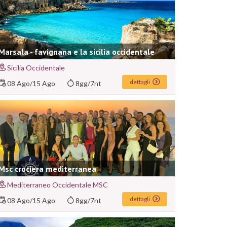
Marsala - favignana e la sicilia occidentale
Sicilia Occidentale
dettagli
08 Ago
/
15 Ago
8gg/7nt
Msc crociera mediterranea
Mediterraneo Occidentale MSC
dettagli
08 Ago
/
15 Ago
8gg/7nt