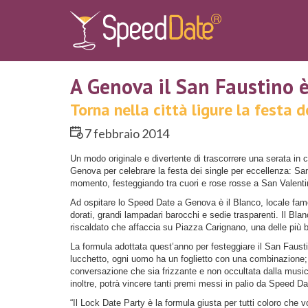
A Genova il San Faustino è
Torna nella città ligure la festa d
7 febbraio 2014
Un modo originale e divertente di trascorrere una serata in
Genova per celebrare la festa dei single per eccellenza: San 
momento, festeggiando tra cuori e rose rosse a San Valentino,
Ad ospitare lo Speed Date a Genova è il Blanco, locale famos
dorati, grandi lampadari barocchi e sedie trasparenti. Il Bl
riscaldato che affaccia su Piazza Carignano, una delle più bel
La formula adottata quest’anno per festeggiare il San Faust
lucchetto, ogni uomo ha un foglietto con una combinazione; q
conversazione che sia frizzante e non occultata dalla musica
inoltre, potrà vincere tanti premi messi in palio da Speed Da
“Il Lock Date Party è la formula giusta per tutti coloro che v